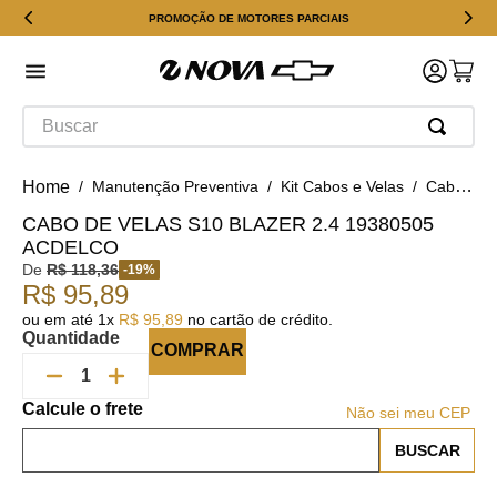
PROMOÇÃO DE MOTORES PARCIAIS
Buscar
Manutenção Preventiva
Kit Cabos e Velas
Cabo de Velas S10 Blazer 2.4 19380505 ACDelco
CABO DE VELAS S10 BLAZER 2.4 19380505
ACDELCO
De
R$
118
,
36
-
19
%
R$
95
,
89
ou em até
1
x
R$
95
,
89
no cartão de crédito.
Quantidade
COMPRAR
Não sei meu CEP