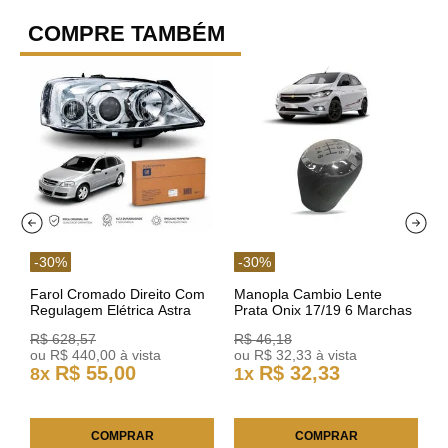
COMPRE TAMBÉM
-
30
%
-
30
%
Farol Cromado Direito Com
Manopla Cambio Lente
Regulagem Elétrica Astra
Prata Onix 17/19 6 Marchas
03/11 93378018 Original GM
301421 Reviam
R$
628
,
57
R$
46
,
18
ou
R$
440
,
00
à vista
ou
R$
32
,
33
à vista
R$
55
,
00
R$
32
,
33
8
x
1
x
COMPRAR
COMPRAR