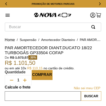
PROMOÇÃO DE MOTORES PARCIAIS
Buscar
Suspensão
Amortecedor Dianteiro
PAR AMORTECEDOR DIANT.DUCATO 18/22 TURBOGÁS GP33504 Cofap
PAR AMORTECEDOR DIANT.DUCATO 18/22
TURBOGÁS GP33504 COFAP
De
R$
1
.
573
,
57
-
30
%
R$
1
.
101
,
50
ou em até
10
x
R$
110
,
15
no cartão de crédito.
Quantidade
COMPRAR
Não sei meu CEP