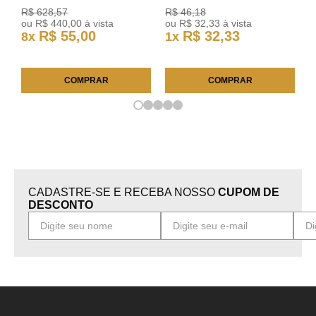
03/11 93378018 Original GM
301421 Reviam
R$
628
,
57
R$
46
,
18
ou
R$
440
,
00
à vista
ou
R$
32
,
33
à vista
R$
55
,
00
R$
32
,
33
8
x
1
x
COMPRAR
COMPRAR
CADASTRE-SE E RECEBA NOSSO
CUPOM DE
DESCONTO