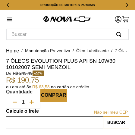
PROMOÇÃO DE MOTORES PARCIAIS
Buscar
Manutenção Preventiva
Óleo Lubrificante
7 Óleos Evolution plus API SN 10W30 10102007 Semi Menzoil
7 ÓLEOS EVOLUTION PLUS API SN 10W30
10102007 SEMI MENZOIL
De
R$
245
,
49
-
22
%
R$
190
,
75
ou em até
3
x
R$
63
,
58
no cartão de crédito.
Quantidade
COMPRAR
Não sei meu CEP