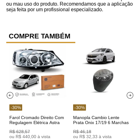
ou mau uso do produto. Recomendamos que a aplicação
seja feita por um profissional especializado.
COMPRE TAMBÉM
-
30
%
-
30
%
Farol Cromado Direito Com
Manopla Cambio Lente
Regulagem Elétrica Astra
Prata Onix 17/19 6 Marchas
03/11 93378018 Original GM
301421 Reviam
R$
628
,
57
R$
46
,
18
ou
R$
440
,
00
à vista
ou
R$
32
,
33
à vista