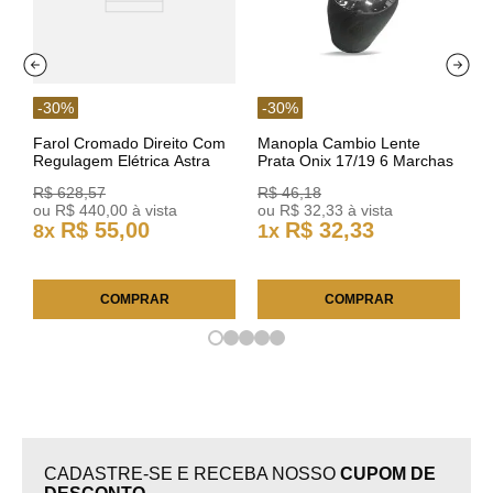
-
30
%
-
30
%
Farol Cromado Direito Com
Manopla Cambio Lente
Regulagem Elétrica Astra
Prata Onix 17/19 6 Marchas
03/11 93378018 Original GM
301421 Reviam
R$
628
,
57
R$
46
,
18
ou
R$
440
,
00
à vista
ou
R$
32
,
33
à vista
R$
55
,
00
R$
32
,
33
8
x
1
x
COMPRAR
COMPRAR
CADASTRE-SE E RECEBA NOSSO
CUPOM DE