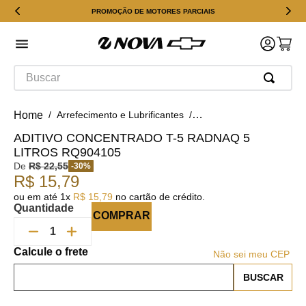
PROMOÇÃO DE MOTORES PARCIAIS
Buscar
Arrefecimento e Lubrificantes
Aditivos de Radiador
A
ADITIVO CONCENTRADO T-5 RADNAQ 5
LITROS RQ904105
De
R$
22
,
55
-
30
%
R$
15
,
79
ou em até
1
x
R$
15
,
79
no cartão de crédito.
Quantidade
COMPRAR
Não sei meu CEP