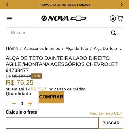
PROMOÇÃO DE MOTORES PARCIAIS
Buscar
Acessórios Internos
Alça de Teto
Alça De Teto Dainteira Lado Direito Agile /montana Acessórios Chevrolet 94738477
ALÇA DE TETO DAINTEIRA LADO DIREITO
AGILE /MONTANA ACESSÓRIOS CHEVROLET
94738477
De
R$
107
,
50
-
30
%
R$
75
,
25
ou em até
1
x
R$
75
,
25
no cartão de crédito.
Quantidade
COMPRAR
Não sei meu CEP