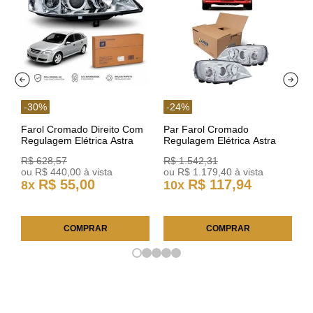
-
30
%
-
24
%
Farol Cromado Direito Com
Par Farol Cromado
Regulagem Elétrica Astra
Regulagem Elétrica Astra
03/11 93378018 Original GM
Arteb 160549 160550
R$
628
,
57
R$
1
.
542
,
31
ou
R$
440
,
00
à vista
ou
R$
1
.
179
,
40
à vista
R$
55
,
00
R$
117
,
94
8
x
10
x
COMPRAR
COMPRAR