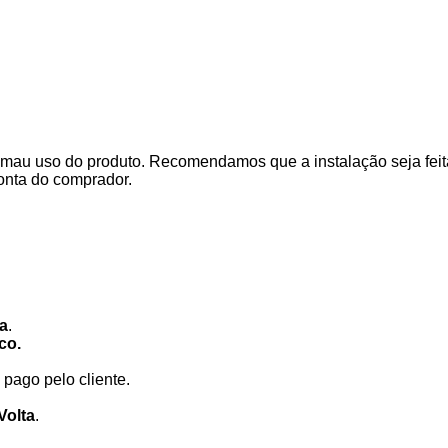
mau uso do produto. Recomendamos que a instalação seja feita
onta do comprador.
ca
.
co.
pago pelo cliente.
Volta
.