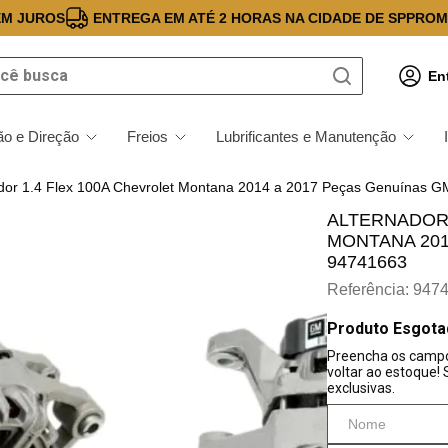
EM JUROS
ENTREGA EM ATÉ 2 HORAS NA CIDADE DE SP
PROM
 busca
En
o e Direção
Freios
Lubrificantes e Manutenção
ador 1.4 Flex 100A Chevrolet Montana 2014 a 2017 Peças Genuínas 
ALTERNADOR 
MONTANA 201
94741663
Referência
:
947