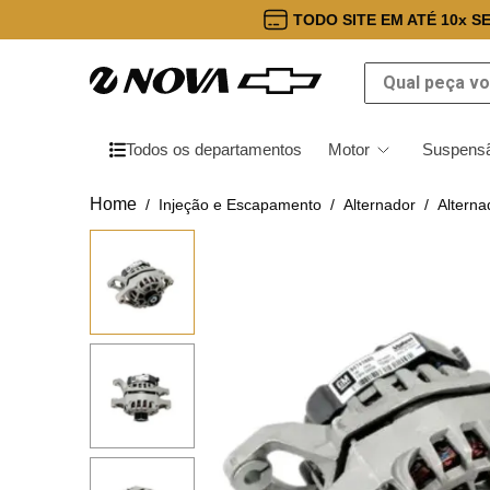
TODO SITE EM ATÉ 10x S
Qual peça você
Todos os departamentos
Motor
Suspensã
Injeção e Escapamento
Alternador
Altern