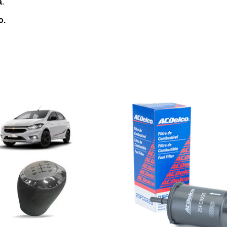
a
.
o.