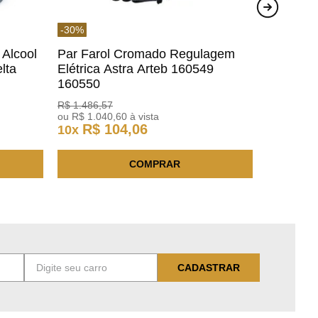
-
30
%
 Alcool
Par Farol Cromado Regulagem
lta
Elétrica Astra Arteb 160549
160550
R$
1
.
486
,
57
ou
R$
1
.
040
,
60
à vista
R$
104
,
06
10
x
COMPRAR
CADASTRAR