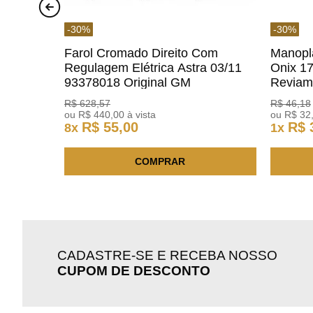
-
30
%
-
30
%
Farol Cromado Direito Com
Manopl
Regulagem Elétrica Astra 03/11
Onix 1
93378018 Original GM
Revia
R$
628
,
57
R$
46
,
18
ou
R$
440
,
00
à vista
ou
R$
32
R$
55
,
00
R$
8
x
1
x
COMPRAR
CADASTRE-SE E RECEBA NOSSO
CUPOM DE DESCONTO