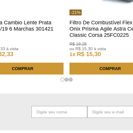
-
21
%
a Cambio Lente Prata
Filtro De Combustível Flex
7/19 6 Marchas 301421
Onix Prisma Agile Astra Ce
m
Classic Corsa 25FC0225
ACDelco
R$
19
,
28
,
33
à vista
ou
R$
15
,
30
à vista
32
,
33
R$
15
,
30
1
x
COMPRAR
COMPRAR