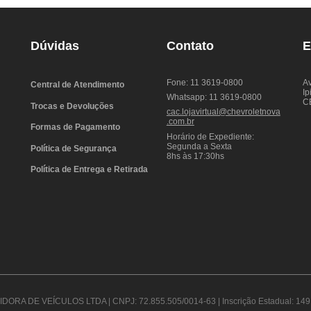
Dúvidas
Contato
E
Fone: 11 3619-0800
Av
Central de Atendimento
Ip
Whatsapp: 11 3619-0800
C
Trocas e Devoluções
cac.lojavirtual@chevroletnova
.com.br
Formas de Pagamento
Horário de Expediente:
Segunda a Sexta
Política de Segurança
8hs às 17:30hs
Política de Entrega e Retirada
DORA DE VEÍCULOS LTDA | CNPJ: 72.855.505/0014-63 | Inscrição Estadual: 149