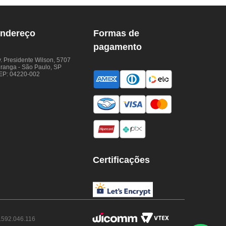
ndereço
Formas de
pagamento
. Presidente Wilson, 5707
iranga - São Paulo, SP
EP: 04220-002
Certificações
.592.046.116