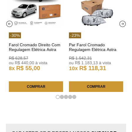
-
30
%
-
23
%
Farol Cromado Direito Com
Par Farol Cromado
Regulagem Elétrica Astra
Regulagem Elétrica Astra
03/11 93378018 Original GM
Arteb 160549 160550
R$
628
,
57
R$
1
.
542
,
31
ou
R$
440
,
00
à vista
ou
R$
1
.
183
,
13
à vista
R$
55
,
00
R$
118
,
31
8
x
10
x
COMPRAR
COMPRAR