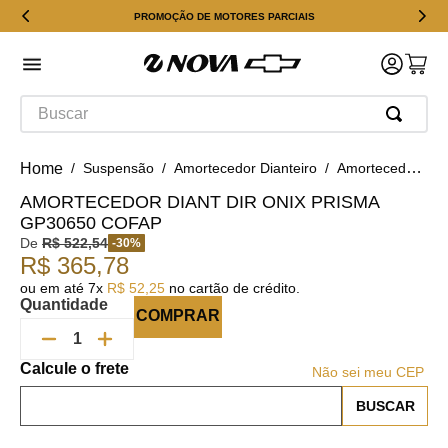
PROMOÇÃO DE MOTORES PARCIAIS
Buscar
Suspensão
Amortecedor Dianteiro
Amortecedor Diant Dir Onix Prisma GP30650 Cofap
AMORTECEDOR DIANT DIR ONIX PRISMA
GP30650 COFAP
De
R$
522
,
54
-
30
%
R$
365
,
78
ou em até
7
x
R$
52
,
25
no cartão de crédito.
Quantidade
COMPRAR
Não sei meu CEP