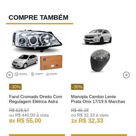
COMPRE TAMBÉM
-
30
%
-
30
%
Farol Cromado Direito Com
Manopla Cambio Lente
Regulagem Elétrica Astra
Prata Onix 17/19 6 Marchas
03/11 93378018 Original GM
301421 Reviam
R$
628
,
57
R$
46
,
18
ou
R$
440
,
00
à vista
ou
R$
32
,
33
à vista
R$
55
,
00
R$
32
,
33
8
x
1
x