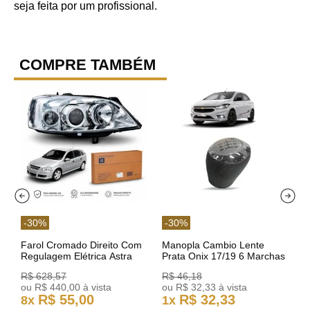
seja feita por um profissional.
COMPRE TAMBÉM
-
30
%
-
30
%
Farol Cromado Direito Com
Manopla Cambio Lente
Regulagem Elétrica Astra
Prata Onix 17/19 6 Marchas
03/11 93378018 Original GM
301421 Reviam
R$
628
,
57
R$
46
,
18
ou
R$
440
,
00
à vista
ou
R$
32
,
33
à vista
R$
55
,
00
R$
32
,
33
8
x
1
x