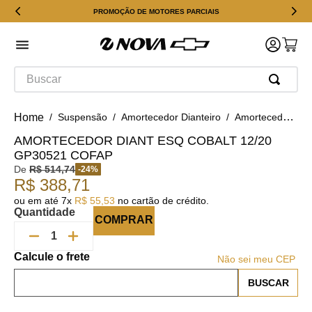
PROMOÇÃO DE MOTORES PARCIAIS
Buscar
Suspensão
Amortecedor Dianteiro
Amortecedor Diant Esq Cobalt 12/20 GP30521 Cofap
AMORTECEDOR DIANT ESQ COBALT 12/20
GP30521 COFAP
De
R$
514
,
74
-
24
%
R$
388
,
71
ou em até
7
x
R$
55
,
53
no cartão de crédito.
Quantidade
COMPRAR
Não sei meu CEP