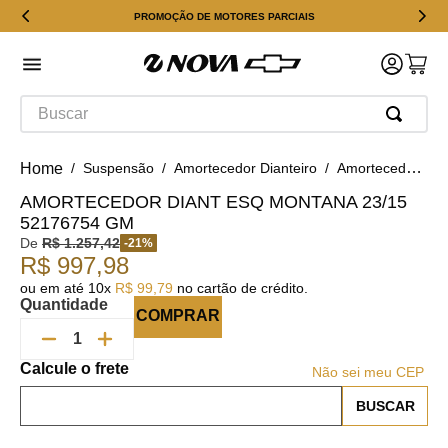
PROMOÇÃO DE MOTORES PARCIAIS
Buscar
Suspensão
Amortecedor Dianteiro
Amortecedor Diant Esq Montana 23/15 52176754 GM
AMORTECEDOR DIANT ESQ MONTANA 23/15
52176754 GM
De
R$
1
.
257
,
42
-
21
%
R$
997
,
98
ou em até
10
x
R$
99
,
79
no cartão de crédito.
Quantidade
COMPRAR
Não sei meu CEP