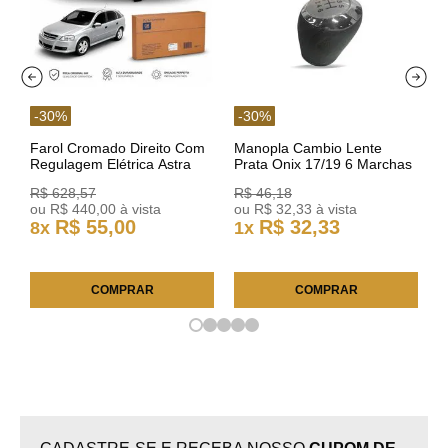
-
30
%
-
30
%
Farol Cromado Direito Com
Manopla Cambio Lente
Regulagem Elétrica Astra
Prata Onix 17/19 6 Marchas
03/11 93378018 Original GM
301421 Reviam
R$
628
,
57
R$
46
,
18
ou
R$
440
,
00
à vista
ou
R$
32
,
33
à vista
R$
55
,
00
R$
32
,
33
8
x
1
x
COMPRAR
COMPRAR