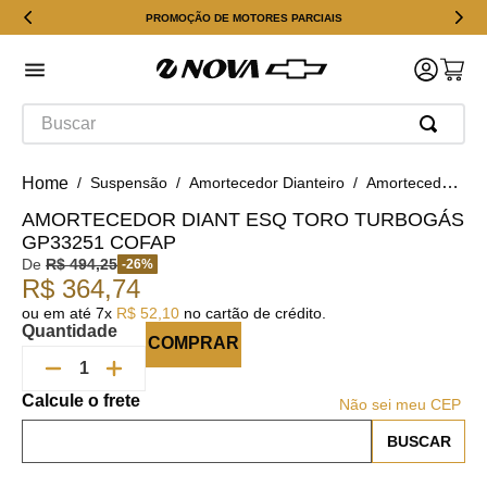
PROMOÇÃO DE MOTORES PARCIAIS
Buscar
Suspensão
Amortecedor Dianteiro
Amortecedor Diant Esq Toro Turbogás GP33251 Cofap
AMORTECEDOR DIANT ESQ TORO TURBOGÁS
GP33251 COFAP
De
R$
494
,
25
-
26
%
R$
364
,
74
ou em até
7
x
R$
52
,
10
no cartão de crédito.
Quantidade
COMPRAR
Não sei meu CEP