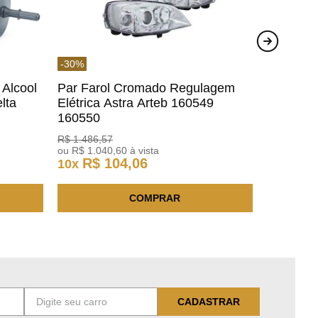
-
30
%
 Alcool
Par Farol Cromado Regulagem
lta
Elétrica Astra Arteb 160549
160550
R$
1
.
486
,
57
ou
R$
1
.
040
,
60
à vista
R$
104
,
06
10
x
COMPRAR
CADASTRAR