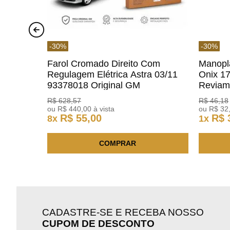
-
30
%
-
30
%
Farol Cromado Direito Com
Manopl
Regulagem Elétrica Astra 03/11
Onix 1
93378018 Original GM
Revia
R$
628
,
57
R$
46
,
18
ou
R$
440
,
00
à vista
ou
R$
32
R$
55
,
00
R$
8
x
1
x
COMPRAR
CADASTRE-SE E RECEBA NOSSO
CUPOM DE DESCONTO