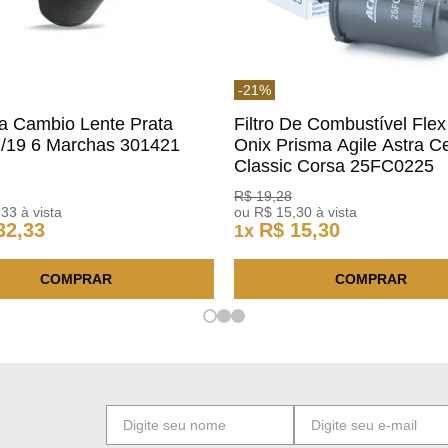
-
21
%
a Cambio Lente Prata
Filtro De Combustível Flex
7/19 6 Marchas 301421
Onix Prisma Agile Astra Ce
m
Classic Corsa 25FC0225
ACDelco
R$
19
,
28
,
33
à vista
ou
R$
15
,
30
à vista
32
,
33
R$
15
,
30
1
x
COMPRAR
COMPRAR