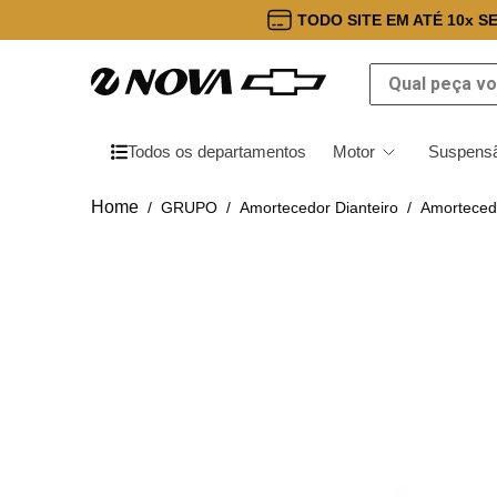
TODO SITE EM ATÉ 10x S
Qual peça você
Todos os departamentos
Motor
Suspensã
GRUPO
Amortecedor Dianteiro
Amorteced