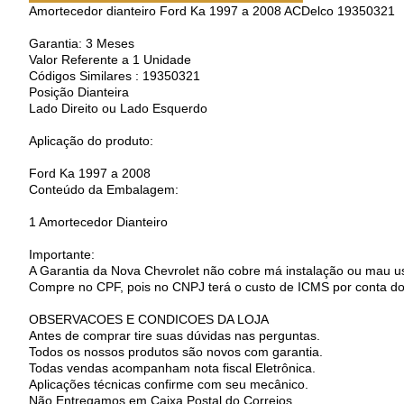
Amortecedor dianteiro Ford Ka 1997 a 2008 ACDelco 19350321
Garantia: 3 Meses
Valor Referente a 1 Unidade
Códigos Similares : 19350321
Posição Dianteira
Lado Direito ou Lado Esquerdo
Aplicação do produto:
Ford Ka 1997 a 2008
Conteúdo da Embalagem:
1 Amortecedor Dianteiro
Importante:
A Garantia da Nova Chevrolet não cobre má instalação ou mau uso
Compre no CPF, pois no CNPJ terá o custo de ICMS por conta d
OBSERVACOES E CONDICOES DA LOJA
Antes de comprar tire suas dúvidas nas perguntas.
Todos os nossos produtos são novos com garantia.
Todas vendas acompanham nota fiscal Eletrônica.
Aplicações técnicas confirme com seu mecânico.
Não Entregamos em Caixa Postal do Correios.