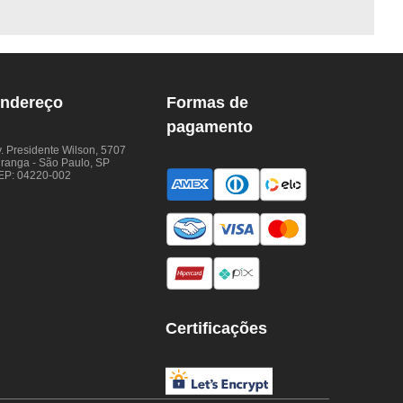
ndereço
Formas de
pagamento
. Presidente Wilson, 5707
iranga - São Paulo, SP
EP: 04220-002
Certificações