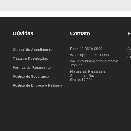
Dúvidas
Contato
E
Fone: 11 3619-0800
Av
Central de Atendimento
Ip
Whatsapp: 11 3619-0800
C
Trocas e Devoluções
cac.lojavirtual@chevroletnova
.com.br
Formas de Pagamento
Horário de Expediente:
Segunda a Sexta
Política de Segurança
8hs às 17:30hs
Política de Entrega e Retirada