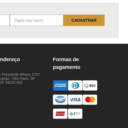
CADASTRAR
ndereço
Formas de
pagamento
. Presidente Wilson, 5707
iranga - São Paulo, SP
EP: 04220-002