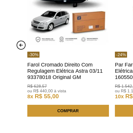
-
30
%
-
24
%
Farol Cromado Direito Com
Par Fa
Regulagem Elétrica Astra 03/11
Elétric
93378018 Original GM
160550
R$
628
,
57
R$
1
.
542
ou
R$
440
,
00
à vista
ou
R$
1
.
R$
55
,
00
R$
8
x
10
x
COMPRAR