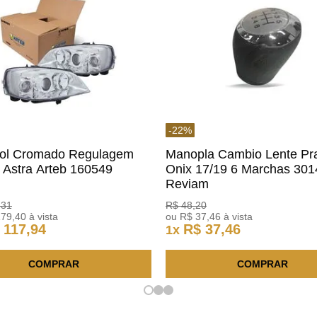
-
22
%
rol Cromado Regulagem
Manopla Cambio Lente Pr
a Astra Arteb 160549
Onix 17/19 6 Marchas 30
Reviam
,
31
R$
48
,
20
179
,
40
à vista
ou
R$
37
,
46
à vista
117
,
94
R$
37
,
46
1
x
COMPRAR
COMPRAR