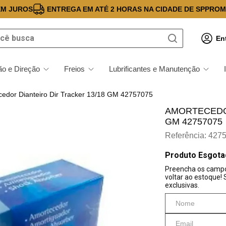
EM JUROS
ENTREGA EM ATÉ 2 HORAS NA CIDADE DE SP
PROM
 busca
En
o e Direção
Freios
Lubrificantes e Manutenção
edor Dianteiro Dir Tracker 13/18 GM 42757075
AMORTECEDOR
GM 42757075
Referência
:
427