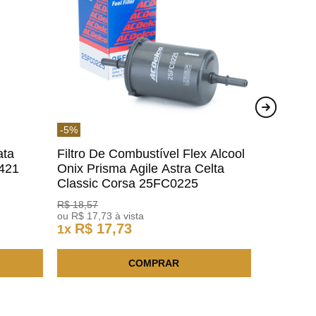
-
5
%
ata
Filtro De Combustível Flex Alcool
1421
Onix Prisma Agile Astra Celta
Classic Corsa 25FC0225
ACDelco
R$
18
,
57
ou
R$
17
,
73
à vista
R$
17
,
73
1
x
COMPRAR