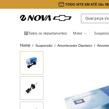
TODO SITE EM ATÉ 10x S
Qual peça você
Todos os departamentos
Motor
Suspensã
Suspensão
Amortecedor Dianteiro
Amortec