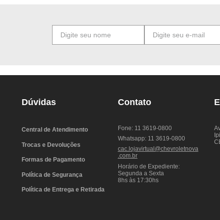
Dúvidas
Contato
E
Fone: 11 3619-0800
Av
Central de Atendimento
Ip
Whatsapp: 11 3619-0800
C
Trocas e Devoluções
cac.lojavirtual@chevroletnova
.com.br
Formas de Pagamento
Horário de Expediente:
Segunda a Sexta
Política de Segurança
8hs às 17:30hs
Política de Entrega e Retirada