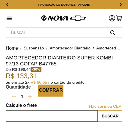
PROMOÇÃO DE MOTORES PARCIAIS
Buscar
Suspensão
Amortecedor Dianteiro
Amortecedor Dianteiro Super Kombi 97/13 Cofap B47765
AMORTECEDOR DIANTEIRO SUPER KOMBI
97/13 COFAP B47765
De
R$
190
,
44
-
30
%
R$
133
,
31
ou em até
2
x
R$
66
,
65
no cartão de crédito.
Quantidade
COMPRAR
Não sei meu CEP