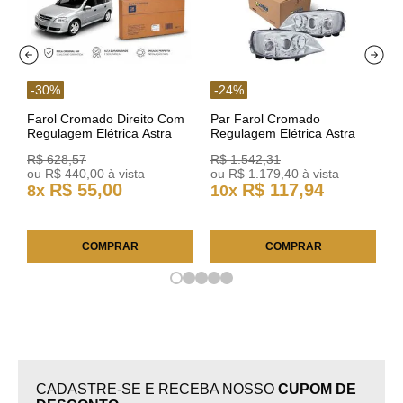
-
30
%
-
24
%
Farol Cromado Direito Com
Par Farol Cromado
Regulagem Elétrica Astra
Regulagem Elétrica Astra
03/11 93378018 Original GM
Arteb 160549 160550
R$
628
,
57
R$
1
.
542
,
31
ou
R$
440
,
00
à vista
ou
R$
1
.
179
,
40
à vista
R$
55
,
00
R$
117
,
94
8
x
10
x
COMPRAR
COMPRAR
CADASTRE-SE E RECEBA NOSSO
CUPOM DE