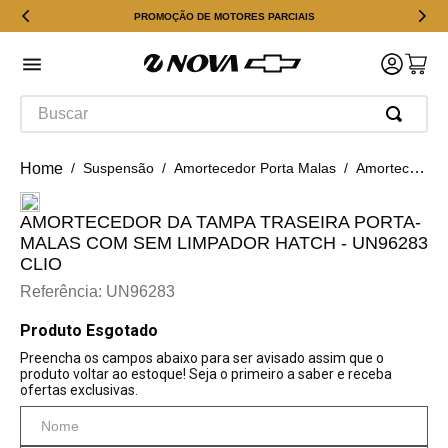
PROMOÇÃO DE MOTORES PARCIAIS
Buscar
Suspensão
Amortecedor Porta Malas
Amortecedor Da Tampa Traseira Porta-malas Com Sem Limpador Hatch - Un96283 Clio
AMORTECEDOR DA TAMPA TRASEIRA PORTA-
MALAS COM SEM LIMPADOR HATCH - UN96283
CLIO
Referência
:
UN96283