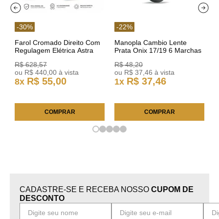
-
30
%
-
22
%
Farol Cromado Direito Com
Manopla Cambio Lente
Regulagem Elétrica Astra
Prata Onix 17/19 6 Marchas
03/11 93378018 Original GM
301421 Reviam
R$
628
,
57
R$
48
,
20
ou
R$
440
,
00
à vista
ou
R$
37
,
46
à vista
R$
55
,
00
R$
37
,
46
8
x
1
x
COMPRAR
COMPRAR
CADASTRE-SE E RECEBA NOSSO
CUPOM DE
DESCONTO