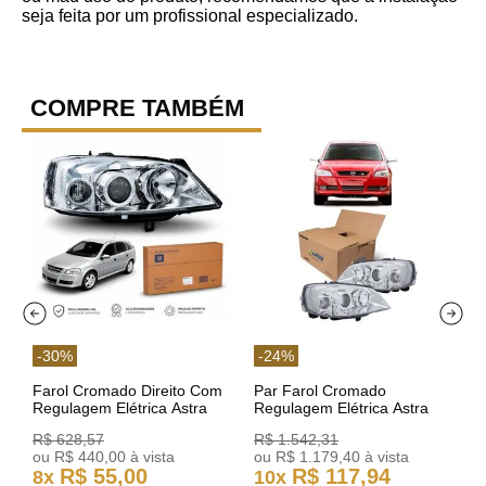
seja feita por um profissional especializado.
COMPRE TAMBÉM
-
30
%
-
24
%
Farol Cromado Direito Com
Par Farol Cromado
Regulagem Elétrica Astra
Regulagem Elétrica Astra
03/11 93378018 Original GM
Arteb 160549 160550
R$
628
,
57
R$
1
.
542
,
31
ou
R$
440
,
00
à vista
ou
R$
1
.
179
,
40
à vista
R$
55
,
00
R$
117
,
94
8
x
10
x