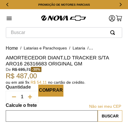
PROMOÇÃO DE MOTORES PARCIAIS
Buscar
Latarias e Parachoques
Lataria
Amortecedor Univer
AMORTECEDOR DIANT.LD TRACKER S/TA
ARO16 26316683 ORIGINAL GM
De
R$
695
,
71
-
30
%
R$
487
,
00
ou em até
9
x
R$
54
,
11
no cartão de crédito.
Quantidade
COMPRAR
Não sei meu CEP