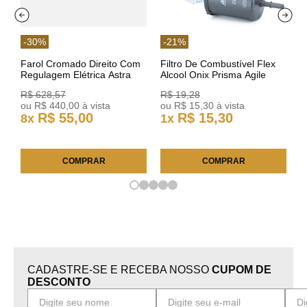
-
30
%
-
21
%
Farol Cromado Direito Com
Filtro De Combustível Flex
Regulagem Elétrica Astra
Alcool Onix Prisma Agile
03/11 93378018 Original GM
Astra Celta Classic Corsa
R$
628
,
57
R$
19
,
28
25FC0225 ACDelco
ou
R$
440
,
00
à vista
ou
R$
15
,
30
à vista
R$
55
,
00
R$
15
,
30
8
x
1
x
COMPRAR
COMPRAR
CADASTRE-SE E RECEBA NOSSO
CUPOM DE
DESCONTO