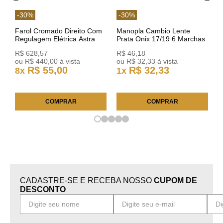
-
30
%
-
30
%
Farol Cromado Direito Com
Manopla Cambio Lente
Regulagem Elétrica Astra
Prata Onix 17/19 6 Marchas
03/11 93378018 Original GM
301421 Reviam
R$
628
,
57
R$
46
,
18
ou
R$
440
,
00
à vista
ou
R$
32
,
33
à vista
R$
55
,
00
R$
32
,
33
8
x
1
x
COMPRAR
COMPRAR
CADASTRE-SE E RECEBA NOSSO
CUPOM DE
DESCONTO