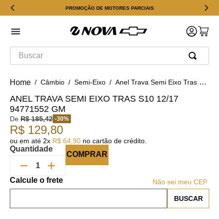
PROMOÇÃO DE MOTORES PARCIAIS
Buscar
Câmbio
Semi-Eixo
Anel Trava Semi Eixo Tras S10 12/17 94771552 gm
ANEL TRAVA SEMI EIXO TRAS S10 12/17
94771552 GM
De
R$
185
,
42
-
30
%
R$
129
,
80
ou em até
2
x
R$
64
,
90
no cartão de crédito.
Quantidade
COMPRAR
Não sei meu CEP