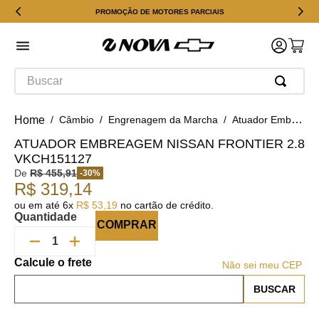
PROMOÇÃO DE MOTORES PARCIAIS
Buscar
Câmbio
Engrenagem da Marcha
Atuador Embreagem Nissan Frontier 2.8 VKCH151127
ATUADOR EMBREAGEM NISSAN FRONTIER 2.8
VKCH151127
De
R$
455
,
91
-
30
%
R$
319
,
14
ou em até
6
x
R$
53
,
19
no cartão de crédito.
Quantidade
COMPRAR
Não sei meu CEP