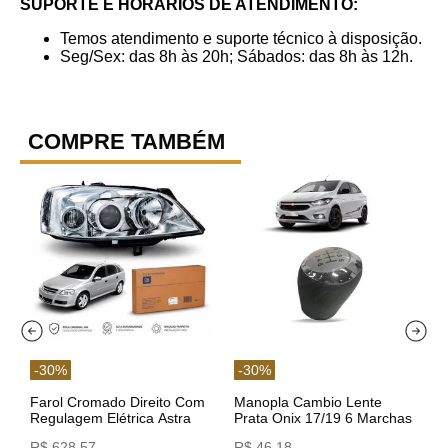
SUPORTE E HORÁRIOS DE ATENDIMENTO:
Temos atendimento e suporte técnico à disposição.
Seg/Sex: das 8h às 20h; Sábados: das 8h às 12h.
COMPRE TAMBÉM
-
30
%
-
30
%
Farol Cromado Direito Com
Manopla Cambio Lente
Regulagem Elétrica Astra
Prata Onix 17/19 6 Marchas
03/11 93378018 Original GM
301421 Reviam
R$
628
,
57
R$
46
,
18