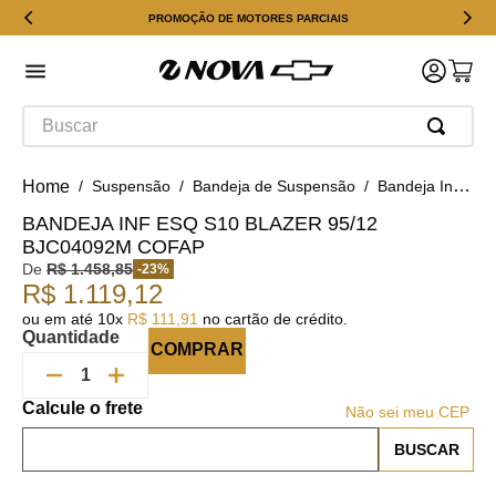
PROMOÇÃO DE MOTORES PARCIAIS
Buscar
Suspensão
Bandeja de Suspensão
Bandeja Inf Esq S10 Blazer 95/12 BJC04092M Cofap
BANDEJA INF ESQ S10 BLAZER 95/12
BJC04092M COFAP
De
R$
1
.
458
,
85
-
23
%
R$
1
.
119
,
12
ou em até
10
x
R$
111
,
91
no cartão de crédito.
Quantidade
COMPRAR
Não sei meu CEP