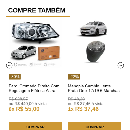
COMPRE TAMBÉM
-
30
%
-
22
%
Farol Cromado Direito Com
Manopla Cambio Lente
Regulagem Elétrica Astra
Prata Onix 17/19 6 Marchas
03/11 93378018 Original GM
301421 Reviam
R$
628
,
57
R$
48
,
20
ou
R$
440
,
00
à vista
ou
R$
37
,
46
à vista
R$
55
,
00
R$
37
,
46
8
x
1
x
COMPRAR
COMPRAR