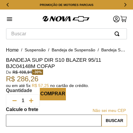
PROMOÇÃO DE MOTORES PARCIAIS
Buscar
Suspensão
Bandeja de Suspensão
Bandeja Sup Dir S10 Blazer 95/11 BJC04148M Cofap
BANDEJA SUP DIR S10 BLAZER 95/11
BJC04148M COFAP
De
R$
408
,
94
-
30
%
R$
286
,
26
ou em até
5
x
R$
57
,
25
no cartão de crédito.
Quantidade
COMPRAR
Não sei meu CEP