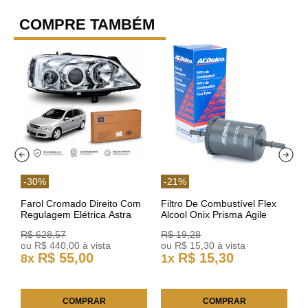
COMPRE TAMBÉM
-
30
%
-
21
%
Farol Cromado Direito Com
Filtro De Combustível Flex
Regulagem Elétrica Astra
Alcool Onix Prisma Agile
03/11 93378018 Original GM
Astra Celta Classic Corsa
R$
628
,
57
R$
19
,
28
25FC0225 ACDelco
ou
R$
440
,
00
à vista
ou
R$
15
,
30
à vista
R$
55
,
00
R$
15
,
30
8
x
1
x
COMPRAR
COMPRAR