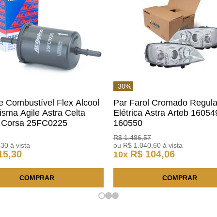
-
30
%
De Combustível Flex Alcool
Par Farol Cromado Regul
isma Agile Astra Celta
Elétrica Astra Arteb 16054
c Corsa 25FC0225
160550
o
R$
1
.
486
,
57
,
30
à vista
ou
R$
1
.
040
,
60
à vista
15
,
30
R$
104
,
06
10
x
COMPRAR
COMPRAR