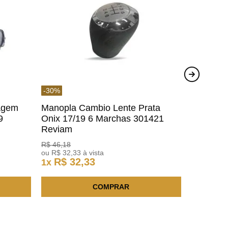
-
30
%
agem
Manopla Cambio Lente Prata
9
Onix 17/19 6 Marchas 301421
Reviam
R$
46
,
18
ou
R$
32
,
33
à vista
R$
32
,
33
1
x
COMPRAR