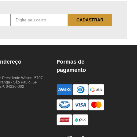
CADASTRAR
ndereço
Formas de
pagamento
. Presidente Wilson, 5707
iranga - São Paulo, SP
EP: 04220-002