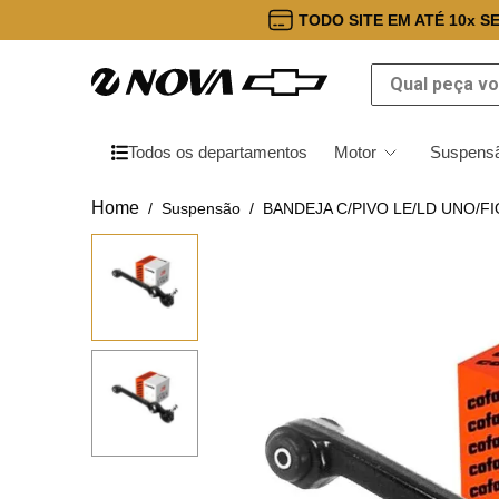
TODO SITE EM ATÉ 10x S
Qual peça você
Todos os departamentos
Motor
Suspensã
Suspensão
BANDEJA C/PIVO LE/LD UNO/F