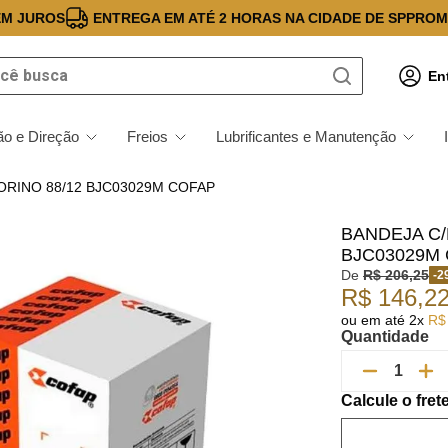
EM JUROS
ENTREGA EM ATÉ 2 HORAS NA CIDADE DE SP
PROM
 busca
En
o e Direção
Freios
Lubrificantes e Manutenção
IORINO 88/12 BJC03029M COFAP
BANDEJA C/
BJC03029M
De
R$
206
,
25
-
2
R$
146
,
2
ou em até
2
x
R$
Quantidade