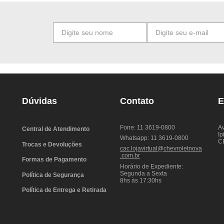
Dúvidas
Contato
E
Fone: 11 3619-0800
Av
Central de Atendimento
Ip
Whatsapp: 11 3619-0800
C
Trocas e Devoluções
cac.lojavirtual@chevroletnova
.com.br
Formas de Pagamento
Horário de Expediente:
Segunda a Sexta
Política de Segurança
8hs às 17:30hs
Política de Entrega e Retirada