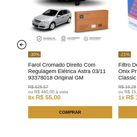
-
30
%
-
21
%
Farol Cromado Direito Com
Filtro 
Regulagem Elétrica Astra 03/11
Onix Pr
93378018 Original GM
Classi
ACDelc
R$
628
,
57
R$
19
,
28
ou
R$
440
,
00
à vista
ou
R$
15
R$
55
,
00
R$
8
x
1
x
COMPRAR