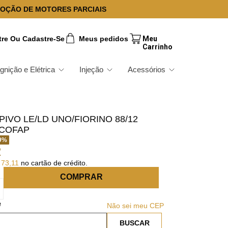
OÇÃO DE MOTORES PARCIAIS
tre Ou Cadastre-Se
Meus pedidos
Ignição e Elétrica
Injeção
Acessórios
PIVO LE/LD UNO/FIORINO 88/12
 COFAP
9
%
2
73
,
11
no cartão de crédito.
COMPRAR
Não sei meu CEP