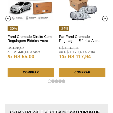
-
30
%
-
24
%
Farol Cromado Direito Com
Par Farol Cromado
Regulagem Elétrica Astra
Regulagem Elétrica Astra
03/11 93378018 Original GM
Arteb 160549 160550
R$
628
,
57
R$
1
.
542
,
31
ou
R$
440
,
00
à vista
ou
R$
1
.
179
,
40
à vista
R$
55
,
00
R$
117
,
94
8
x
10
x
COMPRAR
COMPRAR
CADASTRE-SE E RECEBA NOSSO
CUPOM DE