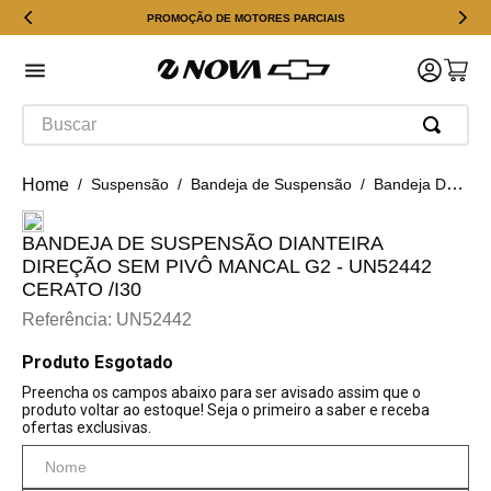
PROMOÇÃO DE MOTORES PARCIAIS
Buscar
Suspensão
Bandeja de Suspensão
Bandeja De Suspensão Dianteira Direção Sem Pivô Mancal G2 - Un52442 Cerato /i30
BANDEJA DE SUSPENSÃO DIANTEIRA
DIREÇÃO SEM PIVÔ MANCAL G2 - UN52442
CERATO /I30
Referência
:
UN52442