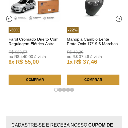
-
30
%
-
22
%
Farol Cromado Direito Com
Manopla Cambio Lente
Regulagem Elétrica Astra
Prata Onix 17/19 6 Marchas
03/11 93378018 Original GM
301421 Reviam
R$
628
,
57
R$
48
,
20
ou
R$
440
,
00
à vista
ou
R$
37
,
46
à vista
R$
55
,
00
R$
37
,
46
8
x
1
x
COMPRAR
COMPRAR
CADASTRE-SE E RECEBA NOSSO
CUPOM DE