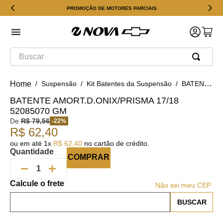
PROMOÇÃO DE MOTORES PARCIAIS
Buscar
Suspensão
Kit Batentes da Suspensão
BATENTE AMORT.D.ONIX/PRISMA 17/18 52085070 GM
BATENTE AMORT.D.ONIX/PRISMA 17/18
52085070 GM
De
R$
79
,
56
-
22
%
R$
62
,
40
ou em até
1
x
R$
62
,
40
no cartão de crédito.
Quantidade
COMPRAR
Não sei meu CEP