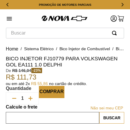
PROMOÇÃO DE MOTORES PARCIAIS
Buscar
Sistema Elétrico
Bico Injetor de Combustível
Bico Injetor FJ10779 para Volkswagen Gol EA111 1.0 Delphi
BICO INJETOR FJ10779 PARA VOLKSWAGEN
GOL EA111 1.0 DELPHI
De
R$
146
,
04
-
23
%
R$
111
,
73
ou em até
2
x
R$
55
,
86
no cartão de crédito.
Quantidade
COMPRAR
Não sei meu CEP