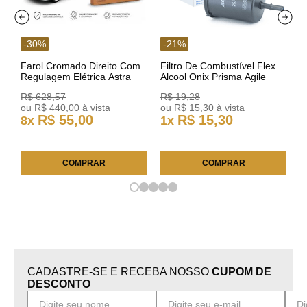
-
30
%
-
21
%
Farol Cromado Direito Com
Filtro De Combustível Flex
Regulagem Elétrica Astra
Alcool Onix Prisma Agile
03/11 93378018 Original GM
Astra Celta Classic Corsa
R$
628
,
57
R$
19
,
28
25FC0225 ACDelco
ou
R$
440
,
00
à vista
ou
R$
15
,
30
à vista
R$
55
,
00
R$
15
,
30
8
x
1
x
COMPRAR
COMPRAR
CADASTRE-SE E RECEBA NOSSO
CUPOM DE
DESCONTO