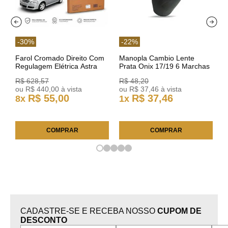
-
30
%
-
22
%
Farol Cromado Direito Com
Manopla Cambio Lente
Regulagem Elétrica Astra
Prata Onix 17/19 6 Marchas
03/11 93378018 Original GM
301421 Reviam
R$
628
,
57
R$
48
,
20
ou
R$
440
,
00
à vista
ou
R$
37
,
46
à vista
R$
55
,
00
R$
37
,
46
8
x
1
x
COMPRAR
COMPRAR
CADASTRE-SE E RECEBA NOSSO
CUPOM DE
DESCONTO