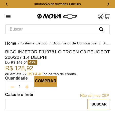
PROMOÇÃO DE MOTORES PARCIAIS
Buscar
Sistema Elétrico
Bico Injetor de Combustível
Bico Injetor FJ10781 Citroen C3 Peugeot 206/207 1.4 Delphi
BICO INJETOR FJ10781 CITROEN C3 PEUGEOT
206/207 1.4 DELPHI
De
R$
146
,
04
-
12
%
R$
128
,
92
ou em até
2
x
R$
64
,
46
no cartão de crédito.
Quantidade
COMPRAR
Não sei meu CEP