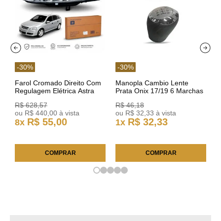
-
30
%
-
30
%
Farol Cromado Direito Com
Manopla Cambio Lente
Regulagem Elétrica Astra
Prata Onix 17/19 6 Marchas
03/11 93378018 Original GM
301421 Reviam
R$
628
,
57
R$
46
,
18
ou
R$
440
,
00
à vista
ou
R$
32
,
33
à vista
R$
55
,
00
R$
32
,
33
8
x
1
x
COMPRAR
COMPRAR