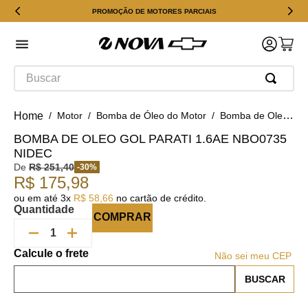
PROMOÇÃO DE MOTORES PARCIAIS
Buscar
Motor
Bomba de Óleo do Motor
Bomba de Oleo Gol Parati 1.6AE NBO0735 Nidec
BOMBA DE OLEO GOL PARATI 1.6AE NBO0735
NIDEC
De
R$
251
,
40
-
30
%
R$
175
,
98
ou em até
3
x
R$
58
,
66
no cartão de crédito.
Quantidade
COMPRAR
Não sei meu CEP