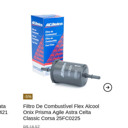
-
5
%
ata
Filtro De Combustível Flex Alcool
1421
Onix Prisma Agile Astra Celta
Classic Corsa 25FC0225
ACDelco
R$
18
,
57