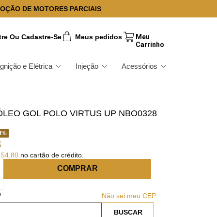
OÇÃO DE MOTORES PARCIAIS
tre Ou Cadastre-Se
Meus pedidos
Ignição e Elétrica
Injeção
Acessórios
ÓLEO GOL POLO VIRTUS UP NBO0328
8
%
3
54
,
80
no cartão de crédito.
COMPRAR
Não sei meu CEP