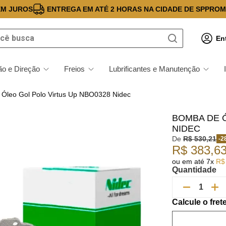
EM JUROS
ENTREGA EM ATÉ 2 HORAS NA CIDADE DE SP
PROM
 busca
En
o e Direção
Freios
Lubrificantes e Manutenção
Óleo Gol Polo Virtus Up NBO0328 Nidec
BOMBA DE 
NIDEC
De
R$
530
,
21
-
2
R$
383
,
6
ou em até
7
x
R$
Quantidade