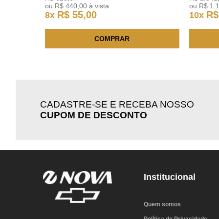
ou
R$
440
,
00
à vista
ou
R$
1
.
R$
55
,
00
R$
8
x
10
x
COMPRAR
CADASTRE-SE E RECEBA NOSSO
CUPOM DE DESCONTO
Institucional
Quem somos