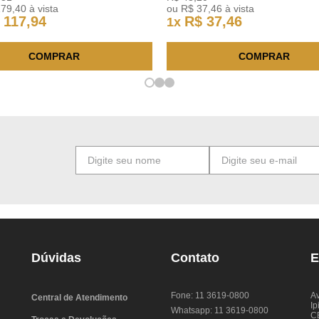
179
,
40
à vista
ou
R$
37
,
46
à vista
117
,
94
R$
37
,
46
1
x
COMPRAR
COMPRAR
Dúvidas
Contato
E
Fone: 11 3619-0800
Av
Central de Atendimento
Ip
Whatsapp: 11 3619-0800
C