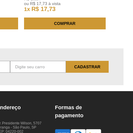
ou
R$
17
,
73
à vista
R$
17
,
73
1
x
COMPRAR
CADASTRAR
ndereço
Formas de
pagamento
. Presidente Wilson, 5707
iranga - São Paulo, SP
EP: 04220-002