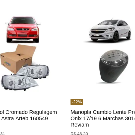
-
22
%
rol Cromado Regulagem
Manopla Cambio Lente Pr
a Astra Arteb 160549
Onix 17/19 6 Marchas 30
Reviam
,
31
R$
48
,
20