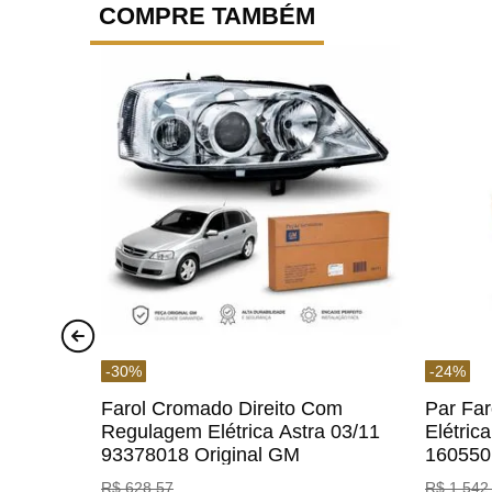
COMPRE TAMBÉM
-
30
%
-
24
%
Farol Cromado Direito Com
Par Fa
Regulagem Elétrica Astra 03/11
Elétric
93378018 Original GM
160550
R$
628
,
57
R$
1
.
542