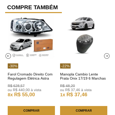
COMPRE TAMBÉM
-
30
%
-
22
%
Farol Cromado Direito Com
Manopla Cambio Lente
Regulagem Elétrica Astra
Prata Onix 17/19 6 Marchas
03/11 93378018 Original GM
301421 Reviam
R$
628
,
57
R$
48
,
20
ou
R$
440
,
00
à vista
ou
R$
37
,
46
à vista
R$
55
,
00
R$
37
,
46
8
x
1
x
COMPRAR
COMPRAR