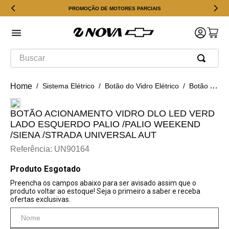
PROMOÇÃO DE MOTORES PARCIAIS
Buscar
Sistema Elétrico
Botão do Vidro Elétrico
Botão Acionamento Vidro Dlo Led Verd Lado Esquerdo Palio /palio Weekend /siena /strada Universal Aut
BOTÃO ACIONAMENTO VIDRO DLO LED VERD
LADO ESQUERDO PALIO /PALIO WEEKEND
/SIENA /STRADA UNIVERSAL AUT
Referência
:
UN90164