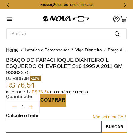
PROMOÇÃO DE MOTORES PARCIAIS
Buscar
Latarias e Parachoques
Viga Dianteira
Braço do Parachoque Dianteiro L Esquerdo Chevrolet S10 1995 a 2011 Gm 93382375
BRAÇO DO PARACHOQUE DIANTEIRO L
ESQUERDO CHEVROLET S10 1995 A 2011 GM
93382375
De
R$
97
,
84
-
22
%
R$
76
,
54
ou em até
1
x
R$
76
,
54
no cartão de crédito.
Quantidade
COMPRAR
Não sei meu CEP