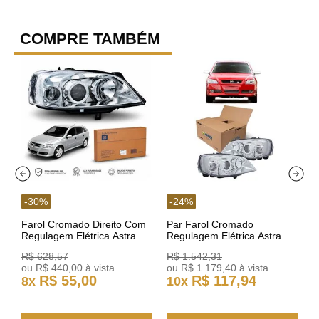
COMPRE TAMBÉM
-
30
%
-
24
%
Farol Cromado Direito Com
Par Farol Cromado
Regulagem Elétrica Astra
Regulagem Elétrica Astra
03/11 93378018 Original GM
Arteb 160549 160550
R$
628
,
57
R$
1
.
542
,
31
ou
R$
440
,
00
à vista
ou
R$
1
.
179
,
40
à vista
R$
55
,
00
R$
117
,
94
8
x
10
x