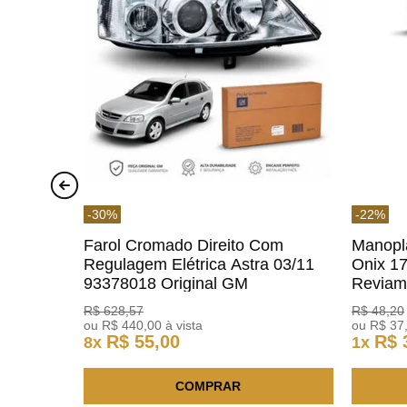
-
30
%
-
22
%
Farol Cromado Direito Com
Manopl
Regulagem Elétrica Astra 03/11
Onix 1
93378018 Original GM
Revia
R$
628
,
57
R$
48
,
20
ou
R$
440
,
00
à vista
ou
R$
37
R$
55
,
00
R$
8
x
1
x
COMPRAR