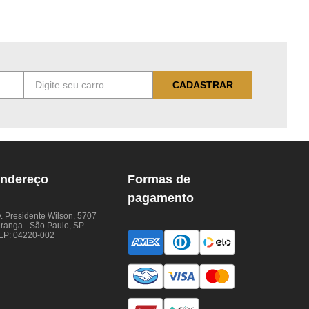
CADASTRAR
ndereço
Formas de
pagamento
. Presidente Wilson, 5707
iranga - São Paulo, SP
EP: 04220-002