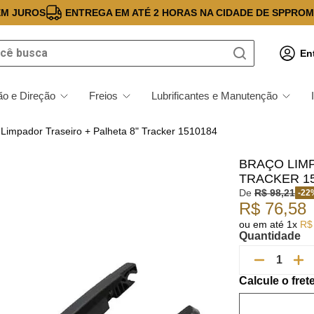
EM JUROS
ENTREGA EM ATÉ 2 HORAS NA CIDADE DE SP
PROM
 busca
En
o e Direção
Freios
Lubrificantes e Manutenção
 Limpador Traseiro + Palheta 8" Tracker 1510184
BRAÇO LIMP
TRACKER 1
De
R$
98
,
21
-
22
R$
76
,
58
ou em até
1
x
R$
Quantidade