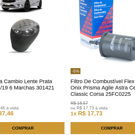
-
5
%
a Cambio Lente Prata
Filtro De Combustível Flex
7/19 6 Marchas 301421
Onix Prisma Agile Astra Ce
m
Classic Corsa 25FC0225
ACDelco
R$
18
,
57
,
46
à vista
ou
R$
17
,
73
à vista
37
,
46
R$
17
,
73
1
x
COMPRAR
COMPRAR