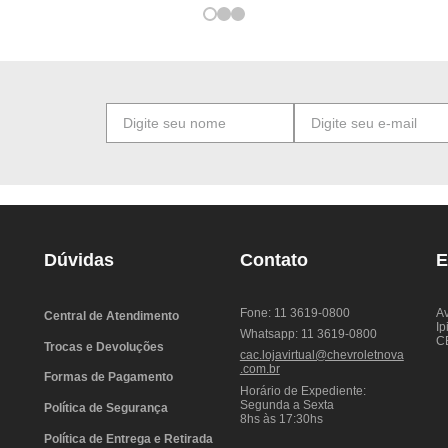
Dúvidas
Contato
E
Fone: 11 3619-0800
Av
Central de Atendimento
Ip
Whatsapp: 11 3619-0800
C
Trocas e Devoluções
cac.lojavirtual@chevroletnova
.com.br
Formas de Pagamento
Horário de Expediente:
Segunda a Sexta
Política de Segurança
8hs às 17:30hs
Política de Entrega e Retirada