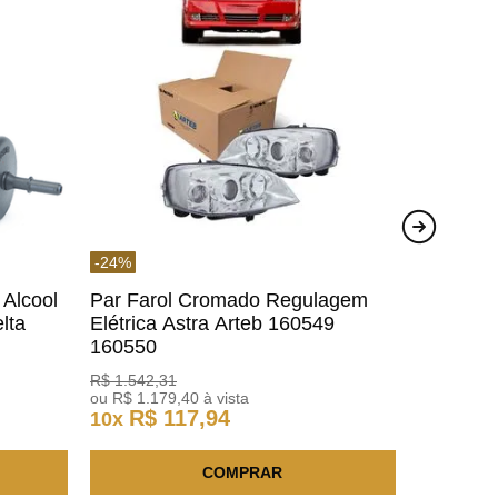
-
24
%
 Alcool
Par Farol Cromado Regulagem
lta
Elétrica Astra Arteb 160549
160550
R$
1
.
542
,
31
ou
R$
1
.
179
,
40
à vista
R$
117
,
94
10
x
COMPRAR