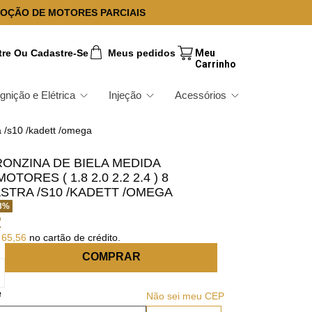
OÇÃO DE MOTORES PARCIAIS
tre Ou Cadastre-Se
Meus pedidos
Ignição e Elétrica
Injeção
Acessórios
a /s10 /kadett /omega
ONZINA DE BIELA MEDIDA
TORES ( 1.8 2.0 2.2 2.4 ) 8
STRA /S10 /KADETT /OMEGA
8
%
2
65
,
56
no cartão de crédito.
COMPRAR
Não sei meu CEP