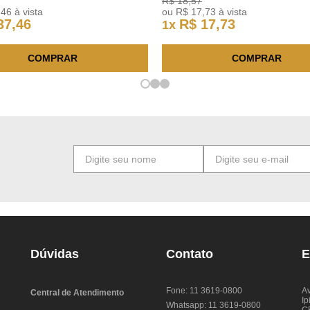
R$
18
,
57
,
46
à vista
ou
R$
17
,
73
à vista
37
,
46
R$
17
,
73
1
x
COMPRAR
COMPRAR
Dúvidas
Contato
E
Fone: 11 3619-0800
Av
Central de Atendimento
Ip
Whatsapp: 11 3619-0800