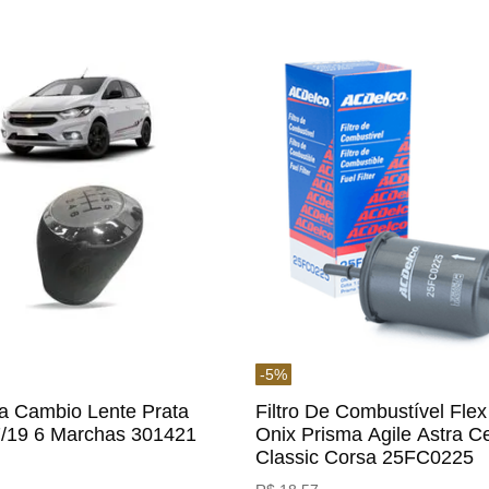
-
5
%
a Cambio Lente Prata
Filtro De Combustível Flex
7/19 6 Marchas 301421
Onix Prisma Agile Astra Ce
m
Classic Corsa 25FC0225
ACDelco