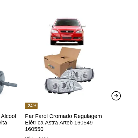
-
24
%
 Alcool
Par Farol Cromado Regulagem
lta
Elétrica Astra Arteb 160549
160550