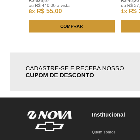
R$
628
,
57
R$
48
,
20
ou
R$
440
,
00
à vista
ou
R$
37
R$
55
,
00
R$
8
x
1
x
COMPRAR
CADASTRE-SE E RECEBA NOSSO
CUPOM DE DESCONTO
Institucional
Quem somos