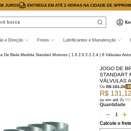
EM JUROS
ENTREGA EM ATÉ 2 HORAS NA CIDADE DE SP
PROM
 busca
En
o e Direção
Freios
Lubrificantes e Manutenção
a De Biela Medida Standart Motores ( 1.8 2.0 2.2 2.4 ) 8 Válvulas Astr
JOGO DE BR
STANDART MO
VÁLVULAS A
De
R$
181
,
25
-
2
R$
131
,
1
ou em até
2
x
R$
Quantidade