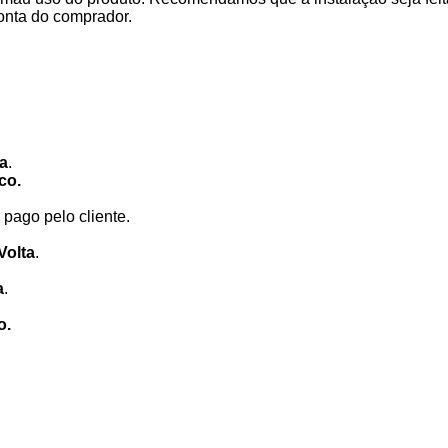
onta do comprador.
ca
.
co.
pago pelo cliente.
Volta
.
a
.
o.