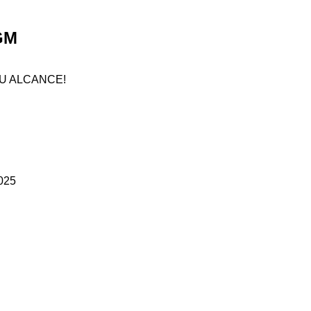
GM
U ALCANCE!
025