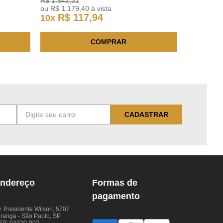
R$
1
.
542
,
31
ou
R$
1
.
179
,
40
à vista
R$
117
,
94
10
x
COMPRAR
CADASTRAR
ndereço
Formas de
pagamento
. Presidente Wilson, 5707
iranga - São Paulo, SP