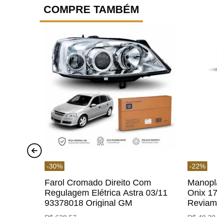
COMPRE TAMBÉM
-
30
%
-
22
%
Farol Cromado Direito Com
Manopl
Regulagem Elétrica Astra 03/11
Onix 1
93378018 Original GM
Revia