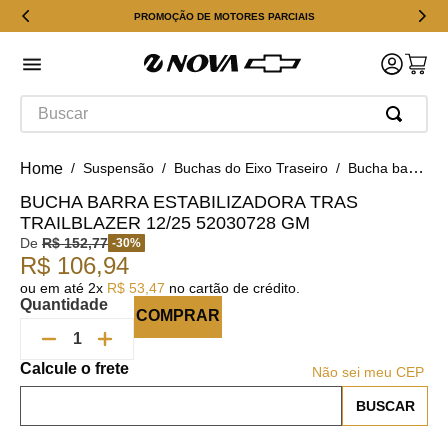
PROMOÇÃO DE MOTORES PARCIAIS
Buscar
Suspensão
Buchas do Eixo Traseiro
Bucha barra estabilizadora Tras Trailblazer 12/25 52030728 GM
BUCHA BARRA ESTABILIZADORA TRAS
TRAILBLAZER 12/25 52030728 GM
De
R$
152
,
77
-
30
%
R$
106
,
94
ou em até
2
x
R$
53
,
47
no cartão de crédito.
Quantidade
COMPRAR
Não sei meu CEP