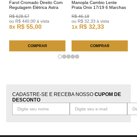
Farol Cromado Direito Com
Manopla Cambio Lente
Regulagem Elétrica Astra
Prata Onix 17/19 6 Marchas
03/11 93378018 Original GM
301421 Reviam
R$
628
,
57
R$
46
,
18
ou
R$
440
,
00
à vista
ou
R$
32
,
33
à vista
R$
55
,
00
R$
32
,
33
8
x
1
x
COMPRAR
COMPRAR
CADASTRE-SE E RECEBA NOSSO
CUPOM DE
DESCONTO