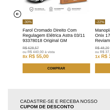
-
30
%
-
22
%
Farol Cromado Direito Com
Manopl
Regulagem Elétrica Astra 03/11
Onix 1
93378018 Original GM
Revia
R$
628
,
57
R$
48
,
20
ou
R$
440
,
00
à vista
ou
R$
37
R$
55
,
00
R$
8
x
1
x
COMPRAR
CADASTRE-SE E RECEBA NOSSO
CUPOM DE DESCONTO