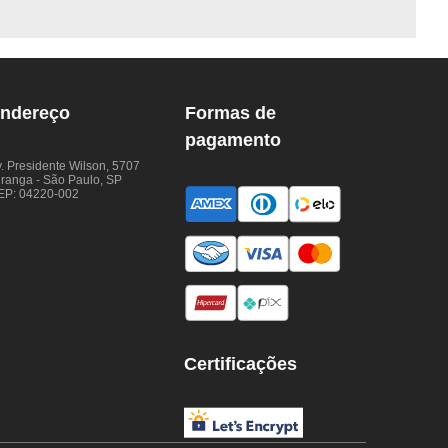
ndereço
Formas de
pagamento
. Presidente Wilson, 5707
iranga - São Paulo, SP
EP: 04220-002
Certificações