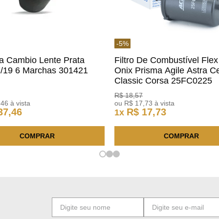
-
5
%
a Cambio Lente Prata
Filtro De Combustível Flex
7/19 6 Marchas 301421
Onix Prisma Agile Astra Ce
m
Classic Corsa 25FC0225
ACDelco
R$
18
,
57
,
46
à vista
ou
R$
17
,
73
à vista
37
,
46
R$
17
,
73
1
x
COMPRAR
COMPRAR