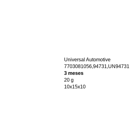
Universal Automotive
7703081056,94731,UN94731
3 meses
20 g
10x15x10