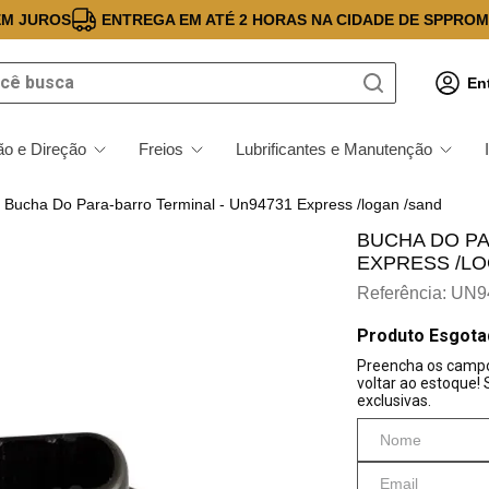
EM JUROS
ENTREGA EM ATÉ 2 HORAS NA CIDADE DE SP
PROM
 busca
En
o e Direção
Freios
Lubrificantes e Manutenção
Bucha Do Para-barro Terminal - Un94731 Express /logan /sand
BUCHA DO PA
EXPRESS /LO
Referência
:
UN9