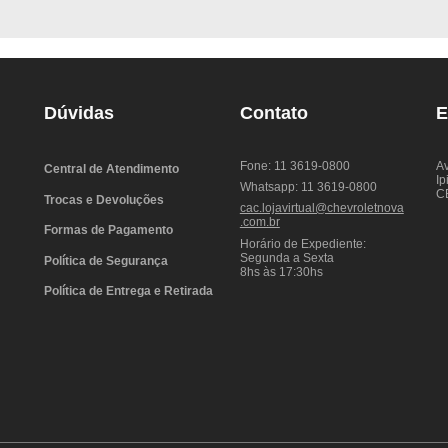
Dúvidas
Contato
E
Fone: 11 3619-0800
Av
Central de Atendimento
Ip
Whatsapp: 11 3619-0800
C
Trocas e Devoluções
cac.lojavirtual@chevroletnova
.com.br
Formas de Pagamento
Horário de Expediente:
Segunda a Sexta
Política de Segurança
8hs às 17:30hs
Política de Entrega e Retirada