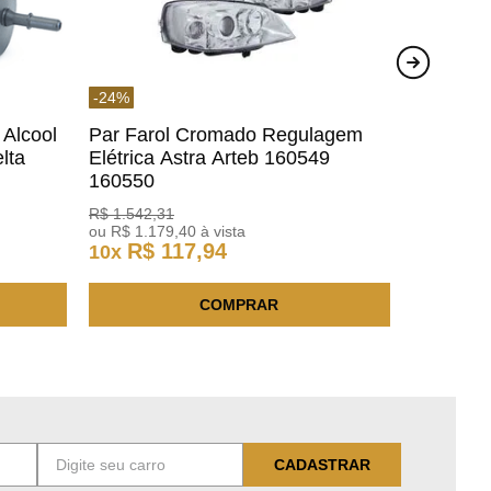
-
24
%
 Alcool
Par Farol Cromado Regulagem
lta
Elétrica Astra Arteb 160549
160550
R$
1
.
542
,
31
ou
R$
1
.
179
,
40
à vista
R$
117
,
94
10
x
COMPRAR
CADASTRAR