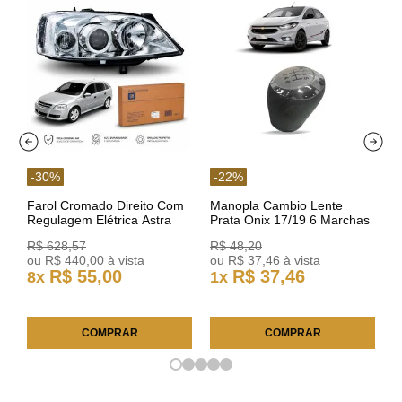
-
30
%
-
22
%
Farol Cromado Direito Com
Manopla Cambio Lente
Regulagem Elétrica Astra
Prata Onix 17/19 6 Marchas
03/11 93378018 Original GM
301421 Reviam
R$
628
,
57
R$
48
,
20
ou
R$
440
,
00
à vista
ou
R$
37
,
46
à vista
R$
55
,
00
R$
37
,
46
8
x
1
x
COMPRAR
COMPRAR