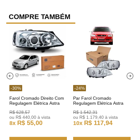
COMPRE TAMBÉM
-
30
%
-
24
%
Farol Cromado Direito Com
Par Farol Cromado
Regulagem Elétrica Astra
Regulagem Elétrica Astra
03/11 93378018 Original GM
Arteb 160549 160550
R$
628
,
57
R$
1
.
542
,
31
ou
R$
440
,
00
à vista
ou
R$
1
.
179
,
40
à vista
R$
55
,
00
R$
117
,
94
8
x
10
x