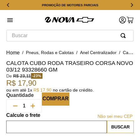
PROMOÇÃO DE MOTORES PARCIAIS
Buscar
Pneus, Rodas e Calotas
Anel Centralizador
Calota Cubo Roda Traseiro Corsa Novo 03/12 93328660 GM
CALOTA CUBO RODA TRASEIRO CORSA NOVO
03/12 93328660 GM
De
R$
23
,
11
-
23
%
R$
17
,
90
ou em até
1
x
R$
17
,
90
no cartão de crédito.
Quantidade
COMPRAR
Não sei meu CEP