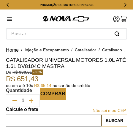
PROMOÇÃO DE MOTORES PARCIAIS
Buscar
Injeção e Escapamento
Catalisador
Catalisador Universal motores 1.0L até 1.6L DV8104C Mastra
CATALISADOR UNIVERSAL MOTORES 1.0L ATÉ
1.6L DV8104C MASTRA
De
R$
930
,
61
-
30
%
R$
651
,
43
ou em até
10
x
R$
65
,
14
no cartão de crédito.
Quantidade
COMPRAR
Não sei meu CEP