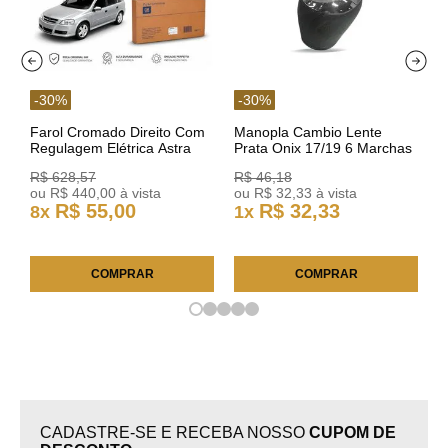
-
30
%
-
30
%
Farol Cromado Direito Com
Manopla Cambio Lente
Regulagem Elétrica Astra
Prata Onix 17/19 6 Marchas
03/11 93378018 Original GM
301421 Reviam
R$
628
,
57
R$
46
,
18
ou
R$
440
,
00
à vista
ou
R$
32
,
33
à vista
R$
55
,
00
R$
32
,
33
8
x
1
x
COMPRAR
COMPRAR
CADASTRE-SE E RECEBA NOSSO
CUPOM DE