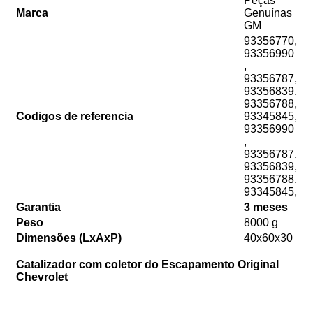
Peças
Marca
Genuínas
GM
93356770,
93356990
,
93356787,
93356839,
93356788,
Codigos de referencia
93345845,
93356990
,
93356787,
93356839,
93356788,
93345845,
Garantia
3 meses
Peso
8000 g
Dimensões (LxAxP)
40x60x30
Catalizador com coletor do Escapamento Original
Chevrolet