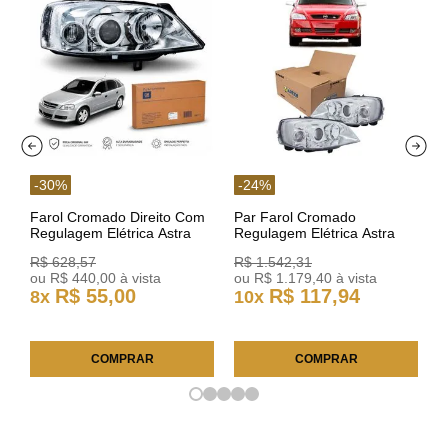
-
30
%
-
24
%
Farol Cromado Direito Com
Par Farol Cromado
Regulagem Elétrica Astra
Regulagem Elétrica Astra
03/11 93378018 Original GM
Arteb 160549 160550
R$
628
,
57
R$
1
.
542
,
31
ou
R$
440
,
00
à vista
ou
R$
1
.
179
,
40
à vista
R$
55
,
00
R$
117
,
94
8
x
10
x
COMPRAR
COMPRAR