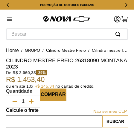
PROMOÇÃO DE MOTORES PARCIAIS
Buscar
GRUPO
Cilindro Mestre Freio
Cilindro mestre freio 26318090 Montana 2023
CILINDRO MESTRE FREIO 26318090 MONTANA
2023
De
R$
2
.
060
,
33
-
29
%
R$
1
.
453
,
40
ou em até
10
x
R$
145
,
34
no cartão de crédito.
Quantidade
COMPRAR
Não sei meu CEP