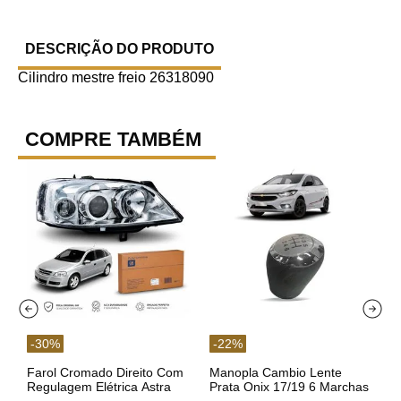
DESCRIÇÃO DO PRODUTO
Cilindro mestre freio 26318090
COMPRE TAMBÉM
-
30
%
-
22
%
Farol Cromado Direito Com
Manopla Cambio Lente
Regulagem Elétrica Astra
Prata Onix 17/19 6 Marchas
03/11 93378018 Original GM
301421 Reviam