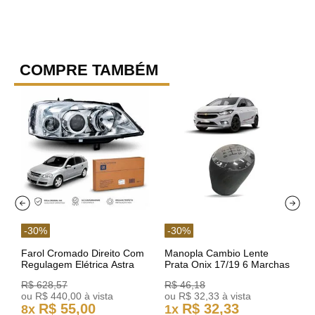
COMPRE TAMBÉM
-
30
%
-
30
%
Farol Cromado Direito Com
Manopla Cambio Lente
Regulagem Elétrica Astra
Prata Onix 17/19 6 Marchas
03/11 93378018 Original GM
301421 Reviam
R$
628
,
57
R$
46
,
18
ou
R$
440
,
00
à vista
ou
R$
32
,
33
à vista
R$
55
,
00
R$
32
,
33
8
x
1
x