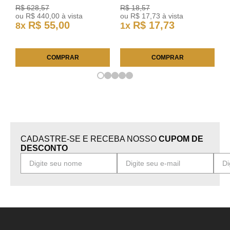
03/11 93378018 Original GM
Astra Celta Classic Corsa
R$
628
,
57
R$
18
,
57
25FC0225 ACDelco
ou
R$
440
,
00
à vista
ou
R$
17
,
73
à vista
R$
55
,
00
R$
17
,
73
8
x
1
x
COMPRAR
COMPRAR
CADASTRE-SE E RECEBA NOSSO
CUPOM DE
DESCONTO