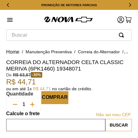
PROMOÇÃO DE MOTORES PARCIAIS
Buscar
Manutenção Preventiva
Correia do Alternador
Corre
CORREIA DO ALTERNADOR CELTA CLASSIC
MERIVA (6PK1460) 19348071
De
R$
63
,
67
-
30
%
R$
44
,
71
ou em até
1
x
R$
44
,
71
no cartão de crédito.
Quantidade
COMPRAR
Não sei meu CEP