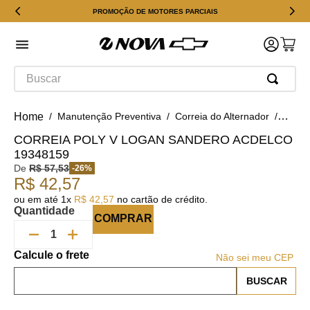
PROMOÇÃO DE MOTORES PARCIAIS
Buscar
Manutenção Preventiva
Correia do Alternador
CORRE
CORREIA POLY V LOGAN SANDERO ACDELCO
19348159
De
R$
57
,
53
-
26
%
R$
42
,
57
ou em até
1
x
R$
42
,
57
no cartão de crédito.
Quantidade
COMPRAR
Não sei meu CEP