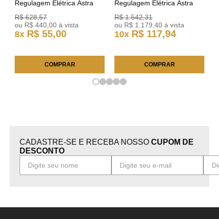
Regulagem Elétrica Astra
Regulagem Elétrica Astra
03/11 93378018 Original GM
Arteb 160549 160550
R$
628
,
57
R$
1
.
542
,
31
ou
R$
440
,
00
à vista
ou
R$
1
.
179
,
40
à vista
R$
55
,
00
R$
117
,
94
8
x
10
x
COMPRAR
COMPRAR
CADASTRE-SE E RECEBA NOSSO
CUPOM DE
DESCONTO