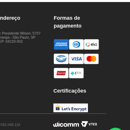
ndereço
Formas de
pagamento
. Presidente Wilson, 5707
iranga - São Paulo, SP
EP: 04220-002
Certificações
.592.046.116