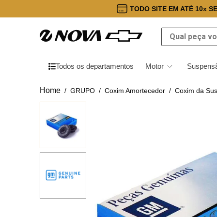
TODO SITE EM ATÉ 10x S
Qual peça você
Todos os departamentos
Motor
Suspensã
GRUPO
Coxim Amortecedor
Coxim da Sus