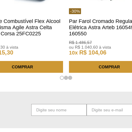
-
30
%
De Combustível Flex Alcool
Par Farol Cromado Regul
isma Agile Astra Celta
Elétrica Astra Arteb 16054
c Corsa 25FC0225
160550
o
R$
1
.
486
,
57
,
30
à vista
ou
R$
1
.
040
,
60
à vista
15
,
30
R$
104
,
06
10
x
COMPRAR
COMPRAR