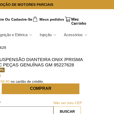
OÇÃO DE MOTORES PARCIAIS
tre Ou Cadastre-Se
Meus pedidos
Ignição e Elétrica
Injeção
Acessórios
7628
USPENSÃO DIANTEIRA ONIX /PRISMA
IC PEÇAS GENUÍNAS GM 95227628
0
%
0
58
,
80
no cartão de crédito.
COMPRAR
Não sei meu CEP