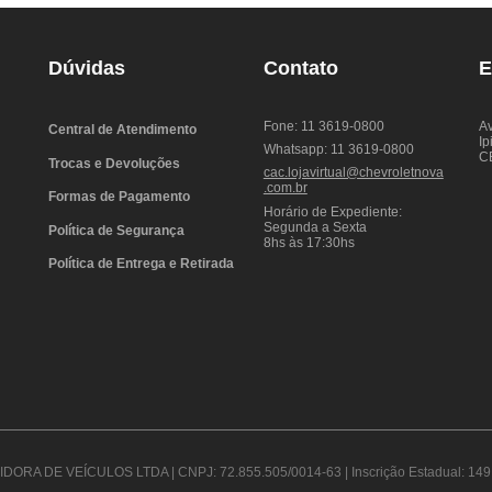
Dúvidas
Contato
E
Fone: 11 3619-0800
Av
Central de Atendimento
Ip
Whatsapp: 11 3619-0800
C
Trocas e Devoluções
cac.lojavirtual@chevroletnova
.com.br
Formas de Pagamento
Horário de Expediente:
Segunda a Sexta
Política de Segurança
8hs às 17:30hs
Política de Entrega e Retirada
DORA DE VEÍCULOS LTDA | CNPJ: 72.855.505/0014-63 | Inscrição Estadual: 149