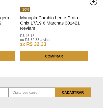
-
30
%
agem
Manopla Cambio Lente Prata
9
Onix 17/19 6 Marchas 301421
Reviam
R$
46
,
18
ou
R$
32
,
33
à vista
R$
32
,
33
1
x
COMPRAR
CADASTRAR