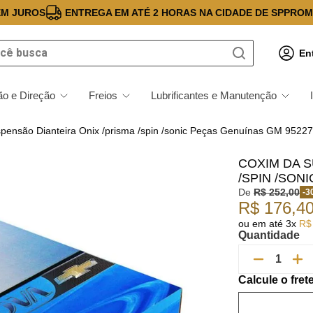
EM JUROS
ENTREGA EM ATÉ 2 HORAS NA CIDADE DE SP
PROM
 busca
En
o e Direção
Freios
Lubrificantes e Manutenção
pensão Dianteira Onix /prisma /spin /sonic Peças Genuínas GM 9522
COXIM DA S
/SPIN /SON
De
R$
252
,
00
-
3
R$
176
,
4
ou em até
3
x
R$
Quantidade