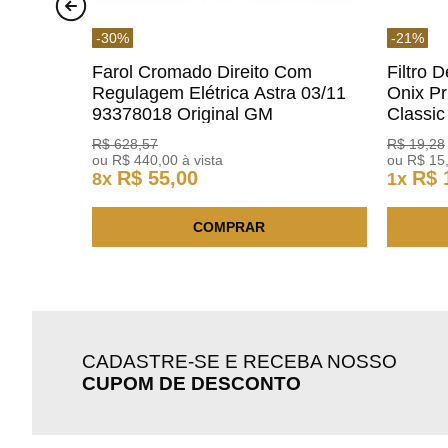
-
30
%
-
21
%
Farol Cromado Direito Com
Filtro 
Regulagem Elétrica Astra 03/11
Onix Pr
93378018 Original GM
Classi
ACDelc
R$
628
,
57
R$
19
,
28
ou
R$
440
,
00
à vista
ou
R$
15
R$
55
,
00
R$
8
x
1
x
COMPRAR
CADASTRE-SE E RECEBA NOSSO
CUPOM DE DESCONTO