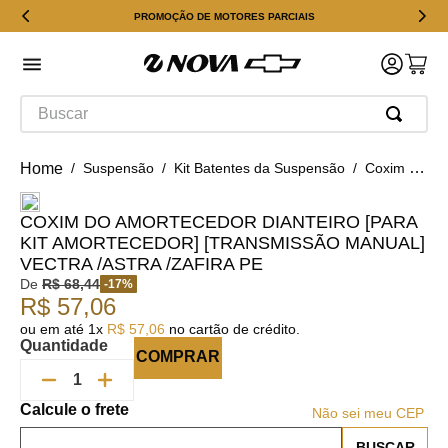
PROMOÇÃO DE MOTORES PARCIAIS
Buscar
Suspensão
Kit Batentes da Suspensão
Coxim Do Amortecedor Dianteiro [para Kit Amortecedor] [transmissão Manual] Vectra /astra /zafira Pe
COXIM DO AMORTECEDOR DIANTEIRO [PARA
KIT AMORTECEDOR] [TRANSMISSÃO MANUAL]
VECTRA /ASTRA /ZAFIRA PE
De
R$
68
,
44
-
17
%
R$
57
,
06
ou em até
1
x
R$
57
,
06
no cartão de crédito.
Quantidade
COMPRAR
Não sei meu CEP