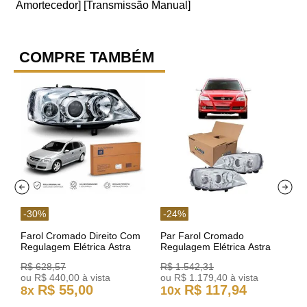
Amortecedor] [Transmissão Manual]
COMPRE TAMBÉM
-
30
%
-
24
%
Farol Cromado Direito Com
Par Farol Cromado
Regulagem Elétrica Astra
Regulagem Elétrica Astra
03/11 93378018 Original GM
Arteb 160549 160550
R$
628
,
57
R$
1
.
542
,
31
ou
R$
440
,
00
à vista
ou
R$
1
.
179
,
40
à vista
R$
55
,
00
R$
117
,
94
8
x
10
x