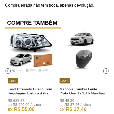
Compra errada não tem troca, apenas devolução.
COMPRE TAMBÉM
-
30
%
-
22
%
Farol Cromado Direito Com
Manopla Cambio Lente
Regulagem Elétrica Astra
Prata Onix 17/19 6 Marchas
03/11 93378018 Original GM
301421 Reviam
R$
628
,
57
R$
48
,
20
ou
R$
440
,
00
à vista
ou
R$
37
,
46
à vista
R$
55
,
00
R$
37
,
46
8
x
1
x