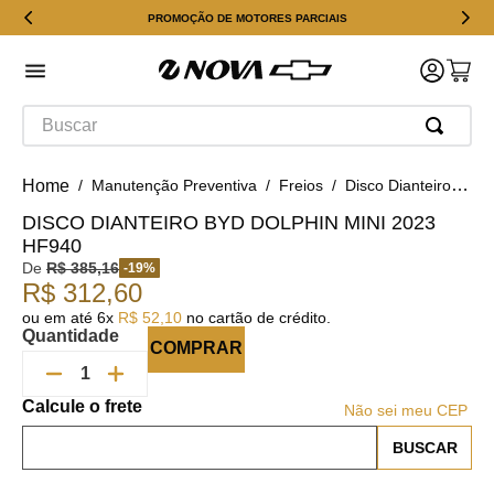
PROMOÇÃO DE MOTORES PARCIAIS
Buscar
Manutenção Preventiva
Freios
Disco Dianteiro BYD Dolphin Mini 2023 HF940
DISCO DIANTEIRO BYD DOLPHIN MINI 2023
HF940
De
R$
385
,
16
-
19
%
R$
312
,
60
ou em até
6
x
R$
52
,
10
no cartão de crédito.
Quantidade
COMPRAR
Não sei meu CEP