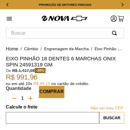
PROMOÇÃO DE MOTORES PARCIAIS
Buscar
Câmbio
Engrenagem da Marcha
Eixo Pinhão 18 Dentes 6 Marchas Onix Spin 24591319 GM
EIXO PINHÃO 18 DENTES 6 MARCHAS ONIX
SPIN 24591319 GM
De
R$
1
.
417
,
08
-
30
%
R$
991
,
96
ou em até
10
x
R$
99
,
19
no cartão de crédito.
Quantidade
COMPRAR
Não sei meu CEP