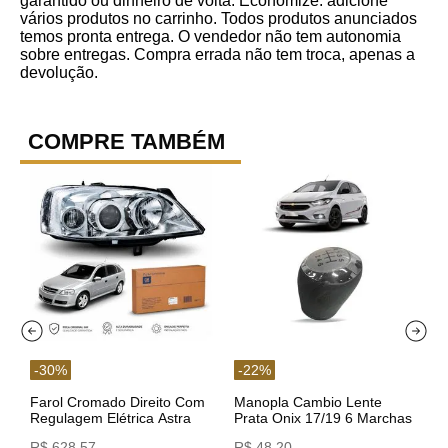
garantido ou dinheiro de volta. Economize: adicione
vários produtos no carrinho. Todos produtos anunciados
temos pronta entrega. O vendedor não tem autonomia
sobre entregas. Compra errada não tem troca, apenas a
devolução.
COMPRE TAMBÉM
-
30
%
-
22
%
Farol Cromado Direito Com
Manopla Cambio Lente
Regulagem Elétrica Astra
Prata Onix 17/19 6 Marchas
03/11 93378018 Original GM
301421 Reviam
R$
628
,
57
R$
48
,
20