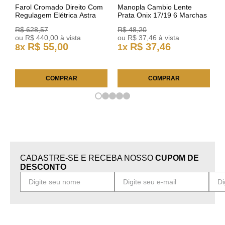
Farol Cromado Direito Com
Manopla Cambio Lente
Regulagem Elétrica Astra
Prata Onix 17/19 6 Marchas
03/11 93378018 Original GM
301421 Reviam
R$
628
,
57
R$
48
,
20
ou
R$
440
,
00
à vista
ou
R$
37
,
46
à vista
R$
55
,
00
R$
37
,
46
8
x
1
x
COMPRAR
COMPRAR
CADASTRE-SE E RECEBA NOSSO
CUPOM DE
DESCONTO