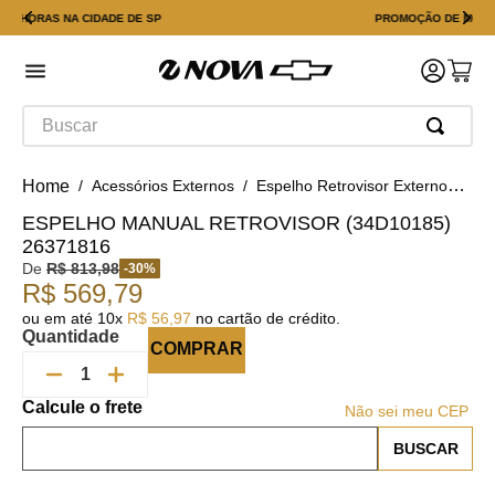
PROMOÇÃO DE MOTORES PARCIAIS
Buscar
Acessórios Externos
Espelho Retrovisor Externo
Esp
ESPELHO MANUAL RETROVISOR (34D10185)
26371816
De
R$
813
,
98
-
30
%
R$
569
,
79
ou em até
10
x
R$
56
,
97
no cartão de crédito.
Quantidade
COMPRAR
Não sei meu CEP