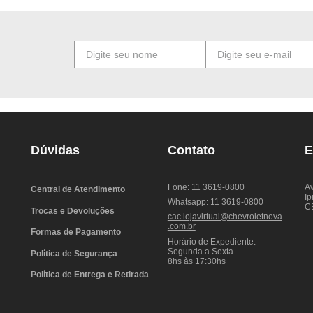
Dúvidas
Contato
E
Fone: 11 3619-0800
Av
Central de Atendimento
Ip
Whatsapp: 11 3619-0800
C
Trocas e Devoluções
cac.lojavirtual@chevroletnova
.com.br
Formas de Pagamento
Horário de Expediente:
Segunda a Sexta
Política de Segurança
8hs às 17:30hs
Política de Entrega e Retirada