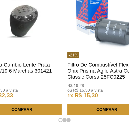
-
21
%
a Cambio Lente Prata
Filtro De Combustível Flex
7/19 6 Marchas 301421
Onix Prisma Agile Astra Ce
m
Classic Corsa 25FC0225
ACDelco
R$
19
,
28
,
33
à vista
ou
R$
15
,
30
à vista
32
,
33
R$
15
,
30
1
x
COMPRAR
COMPRAR