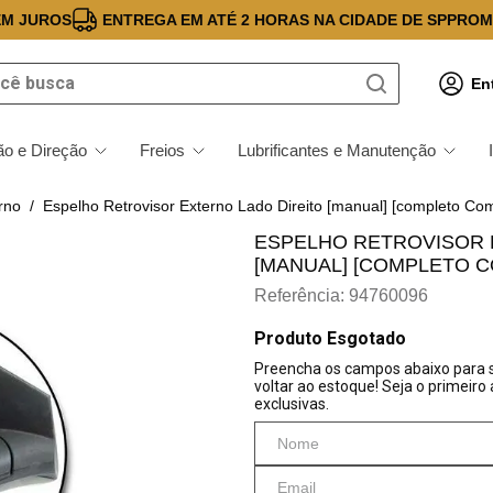
EM JUROS
ENTREGA EM ATÉ 2 HORAS NA CIDADE DE SP
PROM
 busca
En
o e Direção
Freios
Lubrificantes e Manutenção
rno
Espelho Retrovisor Externo Lado Direito [manual] [completo Co
ESPELHO RETROVISOR 
[MANUAL] [COMPLETO C
Referência
:
94760096