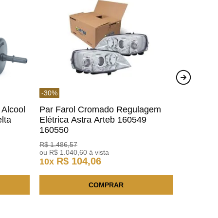
-
30
%
 Alcool
Par Farol Cromado Regulagem
lta
Elétrica Astra Arteb 160549
160550
R$
1
.
486
,
57
ou
R$
1
.
040
,
60
à vista
R$
104
,
06
10
x
COMPRAR