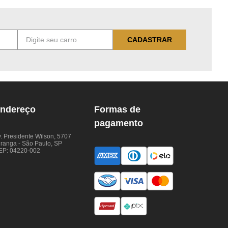
CADASTRAR
ndereço
Formas de
pagamento
. Presidente Wilson, 5707
iranga - São Paulo, SP
EP: 04220-002