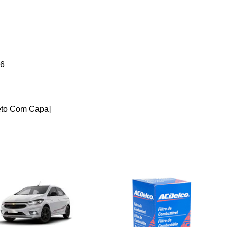
96
leto Com Capa]