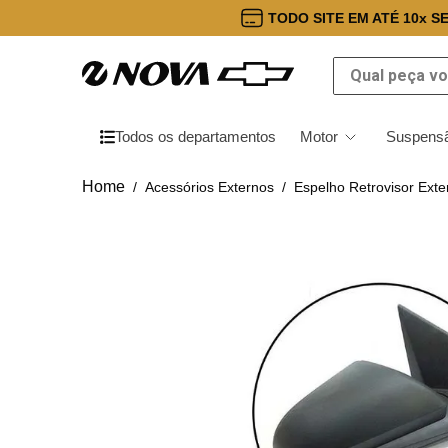
TODO SITE EM ATÉ 10x S
Qual peça você
Todos os departamentos
Motor
Suspensã
Acessórios Externos
Espelho Retrovisor Exte