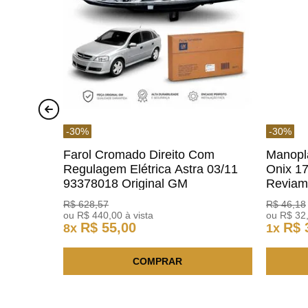
-
30
%
-
30
%
Farol Cromado Direito Com
Manopl
Regulagem Elétrica Astra 03/11
Onix 1
93378018 Original GM
Revia
R$
628
,
57
R$
46
,
18
ou
R$
440
,
00
à vista
ou
R$
32
R$
55
,
00
R$
8
x
1
x
COMPRAR