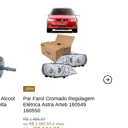
-
30
%
 Alcool
Par Farol Cromado Regulagem
lta
Elétrica Astra Arteb 160549
160550
R$
1
.
486
,
57
ou
R$
1
.
040
,
60
à vista