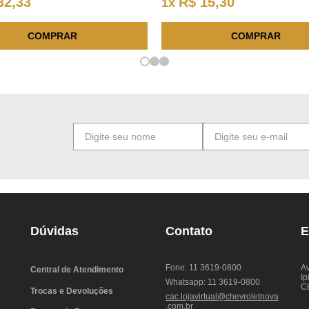
32
,
33
R$
15
,
30
1
x
COMPRAR
COMPRAR
Dúvidas
Contato
E
Fone: 11 3619-0800
Av
Central de Atendimento
Ip
Whatsapp: 11 3619-0800
C
Trocas e Devoluções
cac.lojavirtual@chevroletnova
.com.br