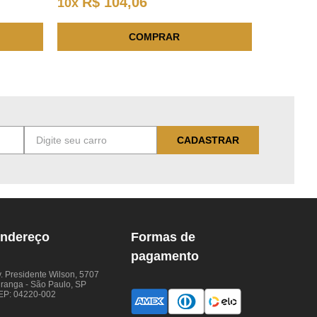
R$
104
,
06
10
x
COMPRAR
CADASTRAR
ndereço
Formas de
pagamento
. Presidente Wilson, 5707
iranga - São Paulo, SP
EP: 04220-002