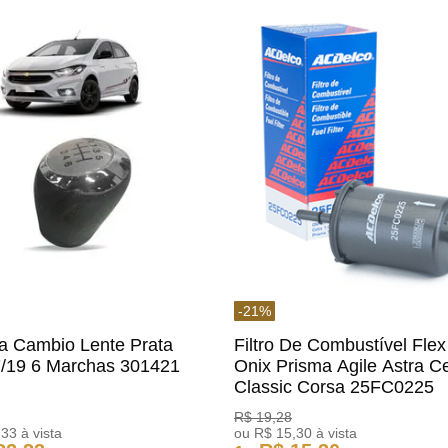
-
21
%
a Cambio Lente Prata
Filtro De Combustível Flex
7/19 6 Marchas 301421
Onix Prisma Agile Astra Ce
m
Classic Corsa 25FC0225
ACDelco
R$
19
,
28
,
33
à vista
ou
R$
15
,
30
à vista