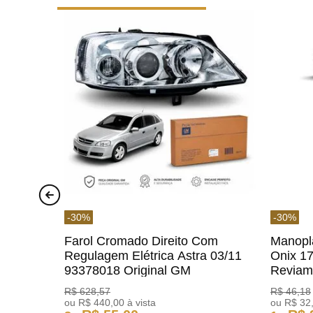
-
30
%
-
30
%
Farol Cromado Direito Com
Manopl
Regulagem Elétrica Astra 03/11
Onix 1
93378018 Original GM
Revia
R$
628
,
57
R$
46
,
18
ou
R$
440
,
00
à vista
ou
R$
32