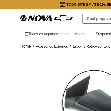
TODO SITE EM ATÉ 10x S
Qual peça você
Todos os departamentos
Motor
Suspensã
Acessórios Externos
Espelho Retrovisor Exte