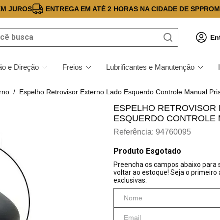
EM JUROS
ENTREGA EM ATÉ 2 HORAS NA CIDADE DE SP
PROM
 busca
En
o e Direção
Freios
Lubrificantes e Manutenção
rno
Espelho Retrovisor Externo Lado Esquerdo Controle Manual Pri
ESPELHO RETROVISOR
ESQUERDO CONTROLE M
Referência
:
94760095