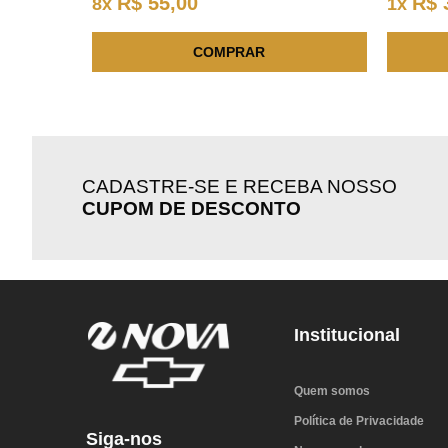
R$
55
,
00
R$
8
x
1
x
COMPRAR
CADASTRE-SE E RECEBA NOSSO
CUPOM DE DESCONTO
Institucional
Quem somos
Política de Privacidade
Siga-nos