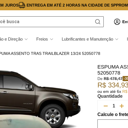
EM JUROS
ENTREGA EM ATÉ 2 HORAS NA CIDADE DE SP
PROM
 busca
En
o e Direção
Freios
Lubrificantes e Manutenção
PUMA ASSENTO TRAS TRAILBLAZER 13/24 52050778
ESPUMA ASS
52050778
De
R$
478
,
47
-
3
R$
334
,
9
ou em até
6
x
R$
Quantidade