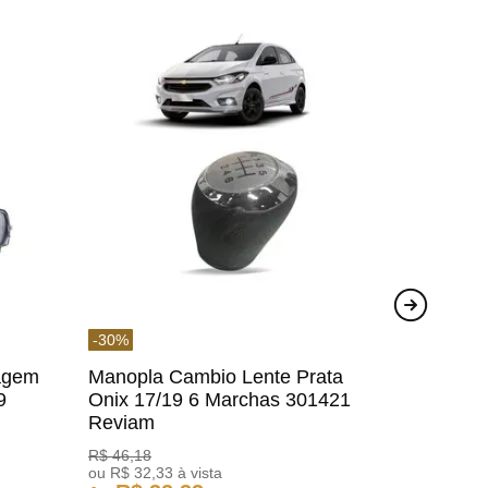
-
30
%
agem
Manopla Cambio Lente Prata
9
Onix 17/19 6 Marchas 301421
Reviam
R$
46
,
18
ou
R$
32
,
33
à vista