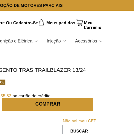
OÇÃO DE MOTORES PARCIAIS
tre Ou Cadastre-Se
Meus pedidos
Ignição e Elétrica
Injeção
Acessórios
ENTO TRAS TRAILBLAZER 13/24
0
%
3
55
,
82
no cartão de crédito.
COMPRAR
Não sei meu CEP