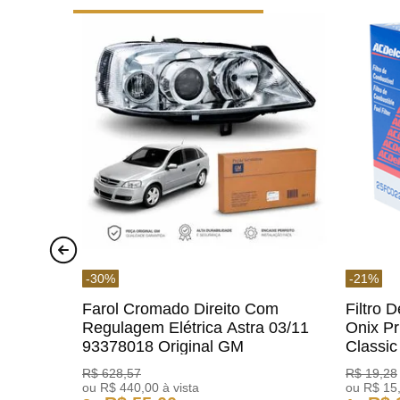
-
30
%
-
21
%
Farol Cromado Direito Com
Filtro 
Regulagem Elétrica Astra 03/11
Onix Pr
93378018 Original GM
Classi
ACDelc
R$
628
,
57
R$
19
,
28
ou
R$
440
,
00
à vista
ou
R$
15