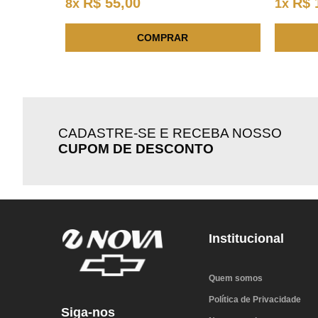
R$
55
,
00
R$
8
x
1
x
COMPRAR
CADASTRE-SE E RECEBA NOSSO
CUPOM DE DESCONTO
Institucional
Quem somos
Política de Privacidade
Siga-nos