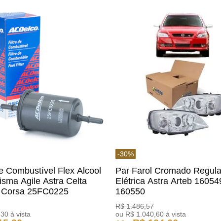
-
30
%
De Combustível Flex Alcool
Par Farol Cromado Regul
isma Agile Astra Celta
Elétrica Astra Arteb 16054
c Corsa 25FC0225
160550
o
R$
1
.
486
,
57
,
30
à vista
ou
R$
1
.
040
,
60
à vista