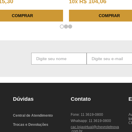
15
,
30
R$
104
,
06
10
x
COMPRAR
COMPRAR
Dúvidas
Contato
E
Fone: 11 3619-0800
Av
Central de Atendimento
Ip
Whatsapp: 11 3619-0800
C
Trocas e Devoluções
cac.lojavirtual@chevroletnova
.com.br