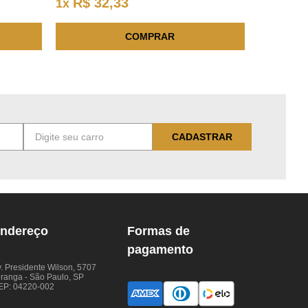
R$
32
,
33
1
x
COMPRAR
CADASTRAR
ndereço
Formas de
pagamento
. Presidente Wilson, 5707
iranga - São Paulo, SP
EP: 04220-002